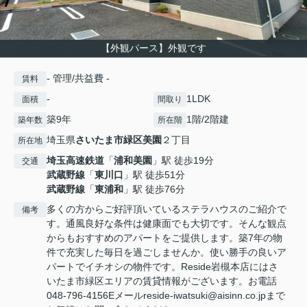
【外観パース】外観です
- 管理/共益費 -
賃料
-
1LDK
面積
間取り
築9年
1階/2階建
築年数
所在階
埼玉県
さいたま市緑区
美園
２丁目
所在地
埼玉高速鉄道
「
浦和美園
」駅 徒歩19分
交通
武蔵野線
「
東川口
」駅 徒歩51分
武蔵野線
「
東浦和
」駅 徒歩76分
多くの方からご好評頂いているステラハウスのご紹介で
備考
す。通風良好な条件は健康面でも大切です。そんな観点
からもおすすめのアパートをご提供します。築7年の物
件で充実した毎日を過ごしませんか。使い勝手の良いア
パートでイチオシの物件です。Reside岩槻本店にはさ
いたま市緑区エリアの賃貸情報がございます。お電話
048-796-4156Eメールreside-iwatsuki@aisinn.co.jpまで