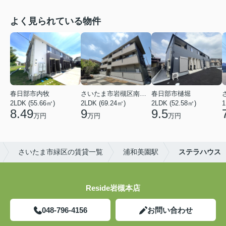
よく見られている物件
春日部市内牧
さいたま市岩槻区南平野４丁目
春日部市樋堀
2LDK (55.66㎡)
2LDK (69.24㎡)
2LDK (52.58㎡)
1
8.49
9
9.5
万円
万円
万円
さいたま市緑区の賃貸一覧
浦和美園駅
ステラハウス
Reside岩槻本店
048-796-4156
お問い合わせ