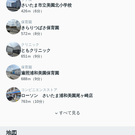
さいたま市立美園北小学校
426ｍ（6分）
保育園
きらりつばさ保育園
572ｍ（8分）
クリニック
ともクリニック
651ｍ（9分）
保育園
遍照浦和美園保育園
688ｍ（9分）
コンビニエンスストア
ローソン さいたま浦和美園尾ヶ崎店
763ｍ（10分）
すべて見る
地図