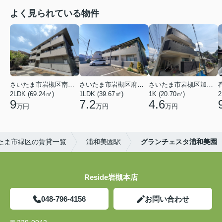
よく見られている物件
さいたま市岩槻区南平野４丁目
さいたま市岩槻区府内１丁目
さいたま市岩槻区加倉１丁目
2LDK (69.24㎡)
1LDK (39.67㎡)
1K (20.70㎡)
2
9
7.2
4.6
万円
万円
万円
たま市緑区の賃貸一覧
浦和美園駅
グランチェスタ浦和美園
Reside岩槻本店
048-796-4156
お問い合わせ