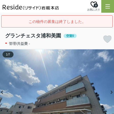
0
お気に入り
この物件の募集は終了しました。
グランチェスタ浦和美園
空室0
-
管理/共益費 -
1
/
7