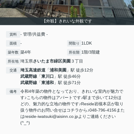
【外観】きれいな外観です
- 管理/共益費 -
賃料
-
1LDK
面積
間取り
築4年
1階/3階建
築年数
所在階
埼玉県
さいたま市緑区
美園
３丁目
所在地
埼玉高速鉄道
「
浦和美園
」駅 徒歩12分
交通
武蔵野線
「
東川口
」駅 徒歩46分
武蔵野線
「
東浦和
」駅 徒歩71分
令和4年築の物件となっており、きれいな室内が魅力で
備考
す♪こちらの物件はアパートです♪駅まで歩いて12分ほ
どの、魅力的な立地の物件です♪Reside岩槻本店が取り
扱う物件のお問い合せはコチラから♪048-796-4156また
はreside-iwatsuki@aisinn.co.jpよりご連絡ください
(^_^)