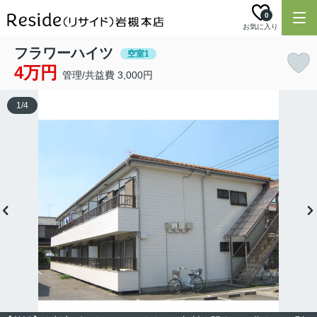
0
お気に入り
フラワーハイツ
空室1
4万円
管理/共益費 3,000円
1
/
4