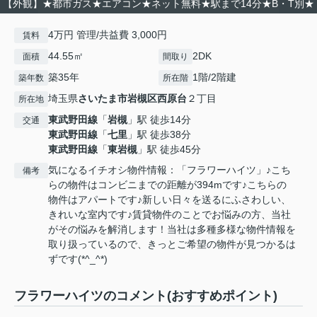
【外観】★都市ガス★エアコン★ネット無料★駅まで14分★B・T別★
4万円 管理/共益費 3,000円
賃料
44.55㎡
2DK
面積
間取り
築35年
1階/2階建
築年数
所在階
埼玉県
さいたま市岩槻区
西原台
２丁目
所在地
東武野田線
「
岩槻
」駅 徒歩14分
交通
東武野田線
「
七里
」駅 徒歩38分
東武野田線
「
東岩槻
」駅 徒歩45分
気になるイチオシ物件情報：「フラワーハイツ」♪こち
備考
らの物件はコンビニまでの距離が394mです♪こちらの
物件はアパートです♪新しい日々を送るにふさわしい、
きれいな室内です♪賃貸物件のことでお悩みの方、当社
がその悩みを解消します！当社は多種多様な物件情報を
取り扱っているので、きっとご希望の物件が見つかるは
ずです(*^_^*)
フラワーハイツのコメント(おすすめポイント)