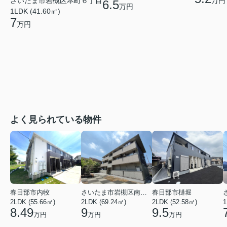
さいたま市岩槻区本町６丁目
万円
6.5
万円
1LDK (41.60㎡)
7
万円
よく見られている物件
春日部市内牧
さいたま市岩槻区南平野４丁目
春日部市樋堀
2LDK (55.66㎡)
2LDK (69.24㎡)
2LDK (52.58㎡)
1
8.49
9
9.5
万円
万円
万円