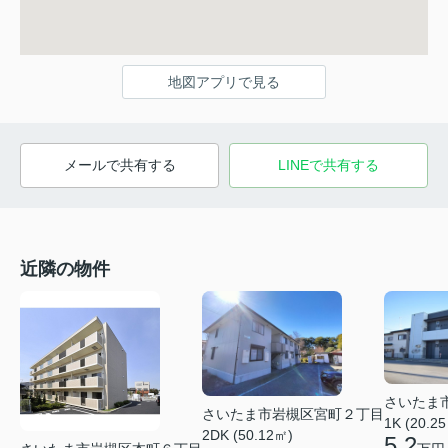
地図アプリで見る
メールで共有する
LINEで共有する
近隣の物件
さいたま
さいたま市岩槻区宮町２丁目
1K (20.2
2DK (50.12㎡)
5.2