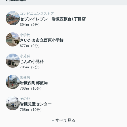
コンビニエンスストア
セブンイレブン 岩槻西原台1丁目店
394ｍ（5分）
小学校
さいたま市立西原小学校
677ｍ（9分）
小児科
じんの小児科
705ｍ（9分）
郵便局
岩槻西町郵便局
763ｍ（10分）
その他
岩槻児童センター
768ｍ（10分）
すべて見る