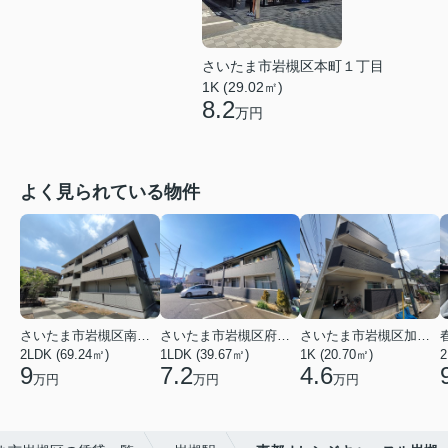
さいたま市岩槻区本町１丁目
1K (29.02㎡)
8.2
万円
よく見られている物件
さいたま市岩槻区南平野４丁目
さいたま市岩槻区府内１丁目
さいたま市岩槻区加倉１丁目
2LDK (69.24㎡)
1LDK (39.67㎡)
1K (20.70㎡)
2
9
7.2
4.6
万円
万円
万円