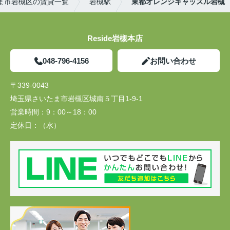
ま市岩槻区の賃貸一覧
岩槻駅
東都オレンジキャッスル岩槻
Reside岩槻本店
048-796-4156
お問い合わせ
〒339-0043
埼玉県さいたま市岩槻区城南５丁目1-9-1
営業時間：
9：00～18：00
定休日：
（水）