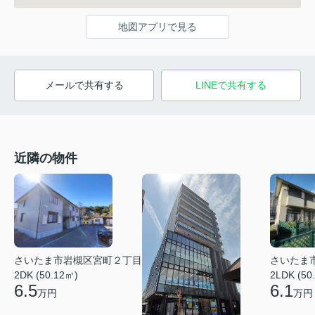
地図アプリで見る
メールで共有する
LINEで共有する
近隣の物件
さいたま市岩槻区宮町２丁目
さいたま
2DK (50.12㎡)
2LDK (50
6.5
6.1
万円
万円