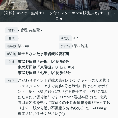
【外観】★ネット無料★モニタ付インターホン★駅徒歩9分★2口コン
ロ★
- 管理/共益費 -
賃料
-
3DK
面積
間取り
築33年
1階/2階建
築年数
所在階
埼玉県
さいたま市岩槻区
愛宕町
所在地
東武野田線
「
岩槻
」駅 徒歩9分
交通
東武野田線
「
東岩槻
」駅 徒歩30分
東武野田線
「
七里
」駅 徒歩48分
こだわりポイント満載の東都オレンジキャッスル岩槻！
備考
フェスタスクエアまで徒歩5分と気軽に行けるのがポイ
ント！駅から徒歩9分に立地する物件です！ぜひご覧い
ただきたい賃貸物件です！Reside岩槻本店では、東武
野田線岩槻を中心に数多くの不動産情報を取り扱ってお
ります！駅から近い不動産をお求めの方は、Reside岩
槻本店にお任せください(^^)