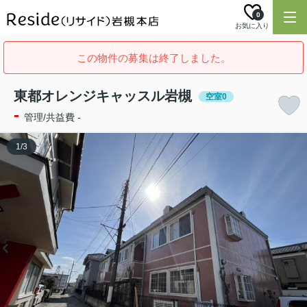
0
お気に入り
この物件の募集は終了しました。
東都オレンジキャッスル岩槻
空室0
-
管理/共益費 -
1
/
3