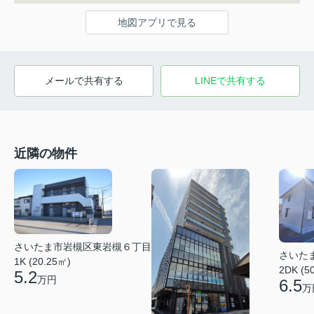
地図アプリで見る
メールで共有する
LINEで共有する
近隣の物件
さいたま市岩槻区東岩槻６丁目
さいた
1K (20.25㎡)
2DK (5
5.2
万円
6.5
万