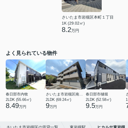
さいたま市岩槻区本町１丁目
1K (29.02㎡)
8.2
万円
よく見られている物件
春日部市内牧
さいたま市岩槻区南平野４丁目
春日部市樋堀
2LDK (55.66㎡)
2LDK (69.24㎡)
2LDK (52.58㎡)
1
8.49
9
9.5
万円
万円
万円
さいたま市岩槻区の賃貸一覧
東岩槻駅
ヒカルサ東岩槻