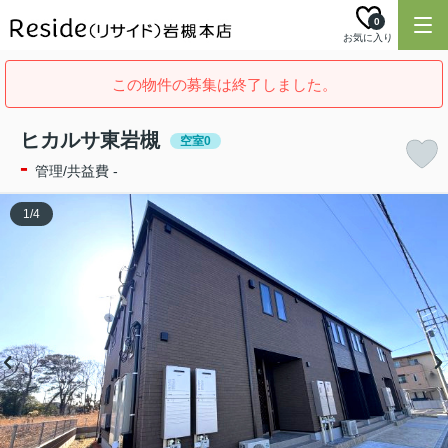
0
お気に入り
この物件の募集は終了しました。
ヒカルサ東岩槻
空室0
-
管理/共益費 -
1
/
4