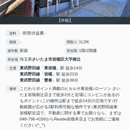
【外観】
- 管理/共益費 -
賃料
-
1LDK
面積
間取り
新築
1階/2階建
築年数
所在階
埼玉県
さいたま市岩槻区
大字南辻
所在地
東武野田線
「
東岩槻
」駅 徒歩14分
交通
東武野田線
「
岩槻
」駅 徒歩22分
東武野田線
「
豊春
」駅 徒歩36分
こだわりポイント満載のヒカルサ東岩槻♪ローソン さい
備考
たま岩槻南辻店まで徒歩2分と近場にコンビニがあるの
もポイント♪この物件は駅まで徒歩14分の立地です♪行
動範囲が広がる2駅利用可能な物件です♪東武野田線東
岩槻駅近辺で、不動産に関する事でお困りなら、まずは
048-796-4156からReside岩槻本店までお気軽にご連絡
ください(^_^)