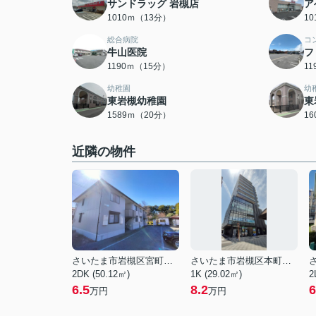
サンドラッグ 岩槻店
ア
1010ｍ（13分）
1
総合病院
コ
牛山医院
フ
1190ｍ（15分）
1
幼稚園
幼
東岩槻幼稚園
東
1589ｍ（20分）
1
近隣の物件
さいたま市岩槻区宮町２丁目
さいたま市岩槻区本町１丁目
2DK (50.12㎡)
1K (29.02㎡)
2
6.5
8.2
6
万円
万円