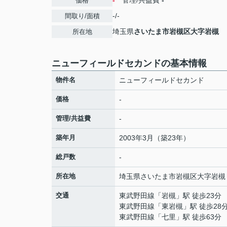
-
管理/共益費
-
価格
-/-
間取り/面積
埼玉県
さいたま市岩槻区
大字岩槻
所在地
ニューフィールドセカンドの基本情報
物件名
ニューフィールドセカンド
価格
-
管理/共益費
-
築年月
2003年3月（築23年）
総戸数
-
所在地
埼玉県
さいたま市岩槻区
大字岩槻
交通
東武野田線
「
岩槻
」駅 徒歩23分
東武野田線
「
東岩槻
」駅 徒歩28
東武野田線
「
七里
」駅 徒歩63分