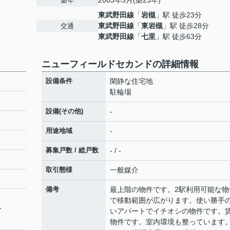
2003年3月(築23年)
築年
東武野田線
「
岩槻
」駅 徒歩23分
東武野田線
「
東岩槻
」駅 徒歩28分
交通
東武野田線
「
七里
」駅 徒歩63分
ニューフィールドセカンドの詳細情報
設備条件
閑静な住宅地
駐輪場
設備(その他)
-
用途地域
-
募集戸数 / 総戸数
- / -
取引態様
一般媒介
備考
最上階の物件です。2駅利用可能な物
で移動範囲が広がります。使い勝手
分
いアパートでイチオシの物件です。
物件です。室内環境も整っています