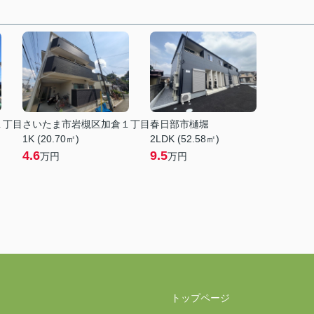
１丁目
さいたま市岩槻区加倉１丁目
春日部市樋堀
1K (20.70㎡)
2LDK (52.58㎡)
4.6
9.5
万円
万円
トップページ