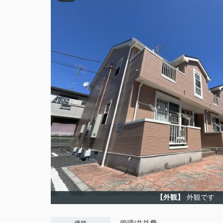
【外観】
外観です