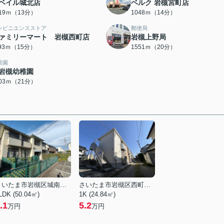
ベイル城北店
ベルク 岩槻宮町店
019ｍ（13分）
1048ｍ（14分）
ンビニエンスストア
郵便局
ァミリーマート 岩槻西町店
岩槻上野局
193ｍ（15分）
1551ｍ（20分）
稚園
岩槻幼稚園
603ｍ（21分）
さいたま市岩槻区城南５丁目
さいたま市岩槻区西町５丁目
LDK (50.04㎡)
1K (24.84㎡)
.1
5.2
万円
万円