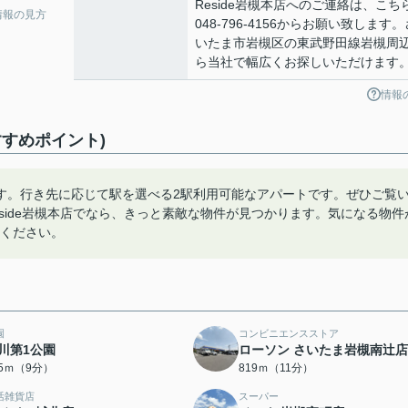
Reside岩槻本店へのご連絡は、こち
情報の見方
048-796-4156からお願い致します。
いたま市岩槻区の東武野田線岩槻周
ら当社で幅広くお探しいただけます
情報
すめポイント)
す。行き先に応じて駅を選べる2駅利用可能なアパートです。ぜひご覧
side岩槻本店でなら、きっと素敵な物件が見つかります。気になる物件
せください。
園
コンビニエンスストア
川第1公園
ローソン さいたま岩槻南辻店
45ｍ（9分）
819ｍ（11分）
活雑貨店
スーパー