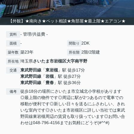
【外観】★南向き★ペット相談★角部屋★最上階★エアコン★
- 管理/共益費 -
賃料
-
2DK
面積
間取り
築23年
2階/2階建
築年数
所在階
埼玉県
さいたま市岩槻区
大字南平野
所在地
東武野田線
「
東岩槻
」駅 徒歩17分
交通
東武野田線
「
岩槻
」駅 徒歩27分
東武野田線
「
豊春
」駅 徒歩36分
徒歩18分の場所にさいたま市立城北小学校があります
備考
◎最上階の物件です◎周辺に駅が2つあるので電車での
移動が便利です◎新しい日々を送るにふさわしい、きれ
いな室内です◎さいたま市岩槻区に詳しい当社では東武
野田線東岩槻周辺の賃貸も取り扱っています◎お問い合
わせは048-796-4156までお気軽にどうぞ(#^^#)