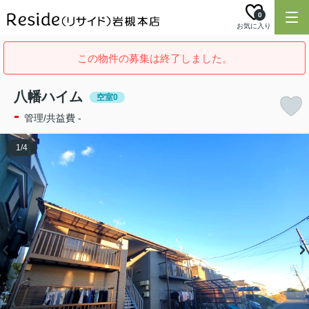
0
お気に入り
この物件の募集は終了しました。
八幡ハイム
空室0
-
管理/共益費 -
1
/
4