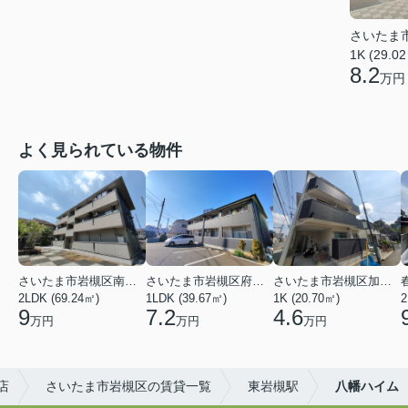
さいたま
1K (29.0
8.2
万円
よく見られている物件
さいたま市岩槻区南平野４丁目
さいたま市岩槻区府内１丁目
さいたま市岩槻区加倉１丁目
2LDK (69.24㎡)
1LDK (39.67㎡)
1K (20.70㎡)
2
9
7.2
4.6
万円
万円
万円
店
さいたま市岩槻区の賃貸一覧
東岩槻駅
八幡ハイム