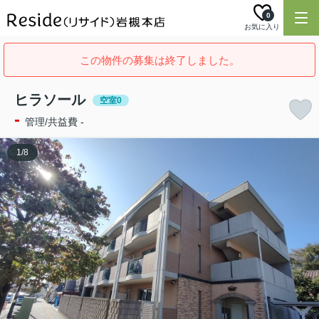
0
お気に入り
この物件の募集は終了しました。
ヒラソール
空室0
-
管理/共益費 -
1
/
8