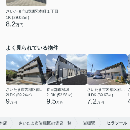
さいたま市岩槻区本町１丁目
1K (29.02㎡)
8.2
万円
よく見られている物件
さいたま市岩槻区南平野４丁目
春日部市樋堀
さいたま市岩槻区府内１丁目
2LDK (69.24㎡)
2LDK (52.58㎡)
1LDK (39.67㎡)
1
9
9.5
7.2
万円
万円
万円
槻本店
さいたま市岩槻区の賃貸一覧
岩槻駅
ヒラソール