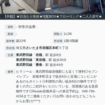
【外観】★日当たり良好★宅配BOX★フローリング★二人入居可★
- 管理/共益費 -
賃料
-
1LDK
面積
間取り
築22年
1階/3階建
築年数
所在階
埼玉県
さいたま市岩槻区
本町
５丁目
所在地
東武野田線
「
岩槻
」駅 徒歩8分
交通
東武野田線
「
東岩槻
」駅 徒歩30分
東武野田線
「
豊春
」駅 徒歩44分
ヒラソール：東武野田線岩槻駅にも近くて便利◎セブン
備考
イレブン 岩槻本町店まで徒歩6分と近場にコンビニが
あるのもポイント◎利便性の高い徒歩8分の物件です◎
多くの方にご好評をいただいている、清潔感のある賃貸
物件です◎Reside岩槻本店への来店予約は、048-796-
4156までご連絡ください◎お問い合わせなどもこちら
からお受け(*^^*)