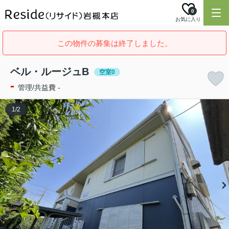
0
お気に入り
この物件の募集は終了しました。
ベル・ルージュB
空室0
-
管理/共益費 -
1
/
2