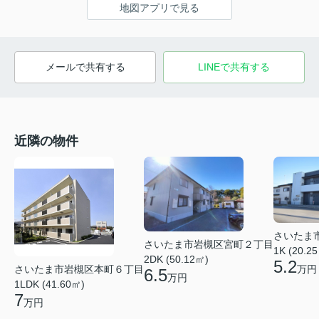
地図アプリで見る
メールで共有する
LINEで共有する
近隣の物件
さいたま
さいたま市岩槻区宮町２丁目
1K (20.2
2DK (50.12㎡)
5.2
さいたま市岩槻区本町６丁目
万円
6.5
万円
1LDK (41.60㎡)
7
万円