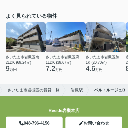
よく見られている物件
さいたま市岩槻区南平野４丁目
さいたま市岩槻区府内１丁目
さいたま市岩槻区加倉１丁目
2LDK (69.24㎡)
1LDK (39.67㎡)
1K (20.70㎡)
2
9
7.2
4.6
万円
万円
万円
さいたま市岩槻区の賃貸一覧
岩槻駅
ベル・ルージュB
Reside岩槻本店
048-796-4156
お問い合わせ