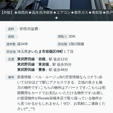
【外観】★南西向★温水洗浄便座★エアコン★都市ガス★角部屋★雨戸
★
- 管理/共益費 -
賃料
-
3DK
面積
間取り
築34年
1階/2階建
築年数
所在階
埼玉県
さいたま市岩槻区
仲町
１丁目
所在地
東武野田線
「
岩槻
」駅 徒歩12分
交通
東武野田線
「
東岩槻
」駅 徒歩35分
東武野田線
「
豊春
」駅 徒歩48分
新着情報：ベル・ルージュBの空室情報ならコチラ♪歩
備考
いて12分ほどで駅にアクセスできる、立地の良さも魅
力の物件です♪こちらの物件はアパートです♪こちらは初
期費用をカードでお支払いいただける物件です♪お探し
の賃貸物件がReside岩槻本店で取り扱っている物件か
ら見つかるかもしれません！ぜひ、お気軽にご連絡くだ
さい(*^_^*)