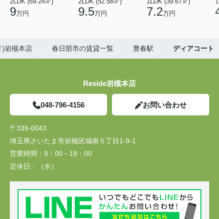
2LDK (69.24㎡)
2LDK (52.58㎡)
1LDK (39.67㎡)
1
9
9.5
7.2
万円
万円
万円
ド)岩槻本店
春日部市の賃貸一覧
豊春駅
ディアコート
Reside岩槻本店
048-796-4156
お問い合わせ
〒339-0043
埼玉県さいたま市岩槻区城南５丁目1-9-1
営業時間：
9：00～18：00
定休日：
（水）