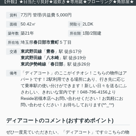
【外観】★日当たり良好★追炊き★専用庭★フローリング★角部屋★
7万円 管理/共益費 5,000円
賃料
50.42㎡
2LDK
面積
間取り
築21年
1階/2階建
築年数
所在階
埼玉県
春日部市
豊町
５丁目
所在地
東武野田線
「
豊春
」駅 徒歩17分
交通
東武野田線
「
八木崎
」駅 徒歩19分
東武伊勢崎線
「
春日部
」駅 徒歩26分
「ディアコート」のここがイチオシ！こちらの物件はア
備考
パートです！2駅利用できる場所にあり、行き先に応じ
て乗車駅の使い分けができます！新しい日々を送るにふ
さわしい、きれいな室内です！048-796-4156より
Reside岩槻本店へお問い合わせください！お気軽にお
問い合わせください！お待ちしております(*^_^*)
ディアコートのコメント(おすすめポイント)
ぜひ一度見ていただきたい、「ディアコート」です☆こちらの物