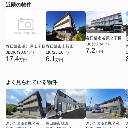
近隣の物件
春日部市谷原２丁目
1K (30.34㎡)
春日部市浜川戸１丁目
春日部市上蛭田
7.2
万円
3LDK (90.04㎡)
1K (26.16㎡)
1
17.4
6.1
万円
万円
よく見られている物件
さいたま市岩槻区南平野４丁目
春日部市樋堀
さいたま市岩槻区府内１丁目