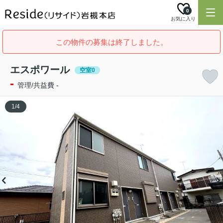
0
お気に入り
この物件の募集は終了しました。
エスポワール
空室0
-
管理/共益費 -
1
/
4