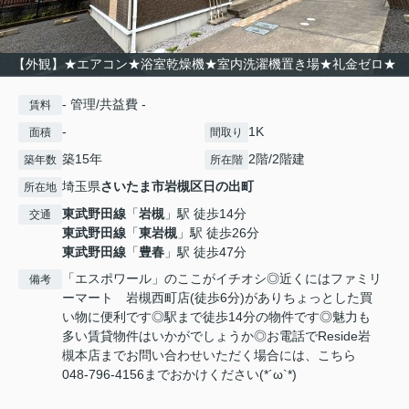
【外観】★エアコン★浴室乾燥機★室内洗濯機置き場★礼金ゼロ★
- 管理/共益費 -
賃料
-
1K
面積
間取り
築15年
2階/2階建
築年数
所在階
埼玉県
さいたま市岩槻区
日の出町
所在地
東武野田線
「
岩槻
」駅 徒歩14分
交通
東武野田線
「
東岩槻
」駅 徒歩26分
東武野田線
「
豊春
」駅 徒歩47分
「エスポワール」のここがイチオシ◎近くにはファミリ
備考
ーマート 岩槻西町店(徒歩6分)がありちょっとした買
い物に便利です◎駅まで徒歩14分の物件です◎魅力も
多い賃貸物件はいかがでしょうか◎お電話でReside岩
槻本店までお問い合わせいただく場合には、こちら
048-796-4156までおかけください(*´ω`*)