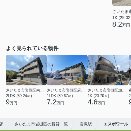
さいたま
1K (29.0
8.2
万円
よく見られている物件
さいたま市岩槻区南平野４丁目
さいたま市岩槻区府内１丁目
さいたま市岩槻区加倉１丁目
2LDK (69.24㎡)
1LDK (39.67㎡)
1K (20.70㎡)
2
9
7.2
4.6
万円
万円
万円
店
さいたま市岩槻区の賃貸一覧
岩槻駅
エスポワール