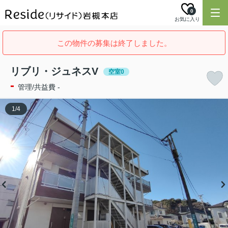
0
お気に入り
この物件の募集は終了しました。
リブリ・ジュネスV
空室0
-
管理/共益費 -
1
/
4