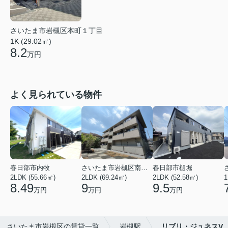
さいたま市岩槻区本町１丁目
1K (29.02㎡)
8.2
万円
よく見られている物件
春日部市内牧
さいたま市岩槻区南平野４丁目
春日部市樋堀
2LDK (55.66㎡)
2LDK (69.24㎡)
2LDK (52.58㎡)
1
8.49
9
9.5
万円
万円
万円
さいたま市岩槻区の賃貸一覧
岩槻駅
リブリ・ジュネスV