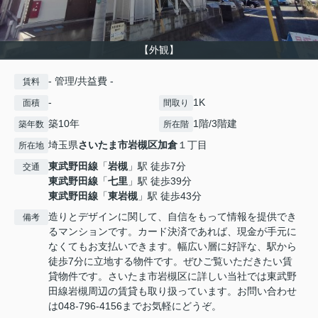
【外観】
- 管理/共益費 -
賃料
-
1K
面積
間取り
築10年
1階/3階建
築年数
所在階
埼玉県
さいたま市岩槻区
加倉
１丁目
所在地
東武野田線
「
岩槻
」駅 徒歩7分
交通
東武野田線
「
七里
」駅 徒歩39分
東武野田線
「
東岩槻
」駅 徒歩43分
造りとデザインに関して、自信をもって情報を提供でき
備考
るマンションです。カード決済であれば、現金が手元に
なくてもお支払いできます。幅広い層に好評な、駅から
徒歩7分に立地する物件です。ぜひご覧いただきたい賃
貸物件です。さいたま市岩槻区に詳しい当社では東武野
田線岩槻周辺の賃貸も取り扱っています。お問い合わせ
は048-796-4156までお気軽にどうぞ。