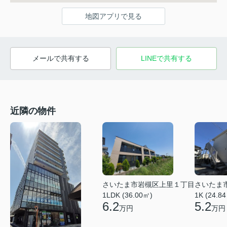
地図アプリで見る
メールで共有する
LINEで共有する
近隣の物件
さいたま市岩槻区上里１丁目
さいたま
1LDK (36.00㎡)
1K (24.8
6.2
5.2
万円
万円