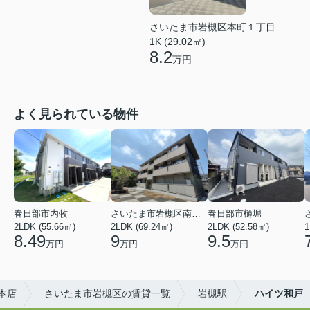
さいたま市岩槻区本町１丁目
1K (29.02㎡)
8.2
万円
よく見られている物件
春日部市内牧
さいたま市岩槻区南平野４丁目
春日部市樋堀
2LDK (55.66㎡)
2LDK (69.24㎡)
2LDK (52.58㎡)
1
8.49
9
9.5
万円
万円
万円
槻本店
さいたま市岩槻区の賃貸一覧
岩槻駅
ハイツ和戸