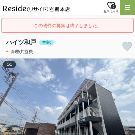
0
お気に入り
この物件の募集は終了しました。
ハイツ和戸
空室0
-
管理/共益費 -
1
/
1