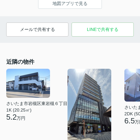
地図アプリで見る
メールで共有する
LINEで共有する
近隣の物件
さいたま市岩槻区東岩槻６丁目
さいた
1K (20.25㎡)
2DK (5
5.2
万円
6.5
万