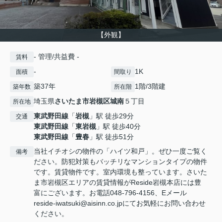
【外観】
- 管理/共益費 -
賃料
-
1K
面積
間取り
築37年
1階/3階建
築年数
所在階
埼玉県
さいたま市岩槻区
城南
５丁目
所在地
東武野田線
「
岩槻
」駅 徒歩29分
交通
東武野田線
「
東岩槻
」駅 徒歩40分
東武野田線
「
豊春
」駅 徒歩51分
当社イチオシの物件の「ハイツ和戸」。ぜひ一度ご覧く
備考
ださい。防犯対策もバッチリなマンションタイプの物件
です。賃貸物件です。室内環境も整っています。さいた
ま市岩槻区エリアの賃貸情報がReside岩槻本店には豊
富にございます。お電話048-796-4156、Eメール
reside-iwatsuki@aisinn.co.jpにてお気軽にお問い合わせ
ください。