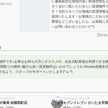
い通風良好な環境の良い快適空間を
情報の見方
ぞ！ぜひご覧いただきたい賃貸物件
す！当社スタッフが地域の賃貸情報
提供いたします！お客様のこだわり
要望などございましたら、お気軽に
へお問い合わせください(^^)
情報
)
る物件です♪お車をお持ちの方にオススメの、自走式駐車場を利用できる
取りの物件♪魅力も多い賃貸物件はいかがでしょうか♪Reside岩槻本
よう、スタッフがサポートいたします(*´ω`*)
ラッグストア
コンビニエンスストア
ギ薬局 岩槻西町店
セブンイレブン さいたま市
43ｍ（10分）
883ｍ（12分）