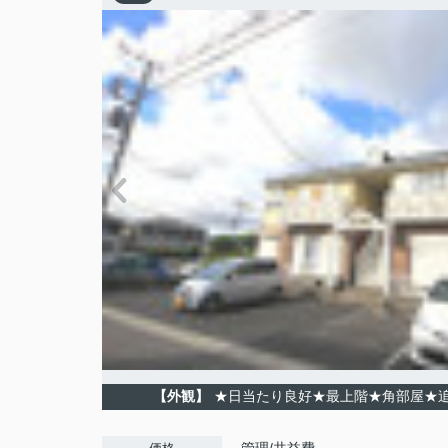
【外観】
★日当たり良好★最上階★角部屋★