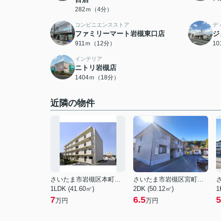
282ｍ（4分）
コンビニエンスストア
デ
ファミリーマート岩槻東口店
ジ
911ｍ（12分）
1
インテリア
ニトリ岩槻店
1404ｍ（18分）
近隣の物件
さいたま市岩槻区本町６丁目
さいたま市岩槻区宮町２丁目
1LDK (41.60㎡)
2DK (50.12㎡)
1
7
6.5
5
万円
万円