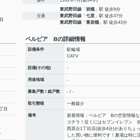
1992年7月(築34年)
築年
東武野田線
「
岩槻
」駅 徒歩9分
東武野田線
「
七里
」駅 徒歩37分
交通
目
東武野田線
「
東岩槻
」駅 徒歩43分
ベルピア Bの詳細情報
設備条件
駐輪場
CATV
設備(その他)
-
用途地域
-
募集戸数 / 総戸数
- / -
取引態様
一般媒介
丁目
備考
新着情報：ベルピア Bの空室情報な
コチラ！近くにはセブンイレブン 
西原台1丁目店(徒歩4分)がありちょ
分
した買い物に便利です！夏場は特に