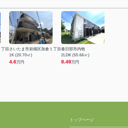
１丁目
さいたま市岩槻区加倉１丁目
春日部市内牧
1K (20.70㎡)
2LDK (55.66㎡)
4.6
8.49
万円
万円
トップページ