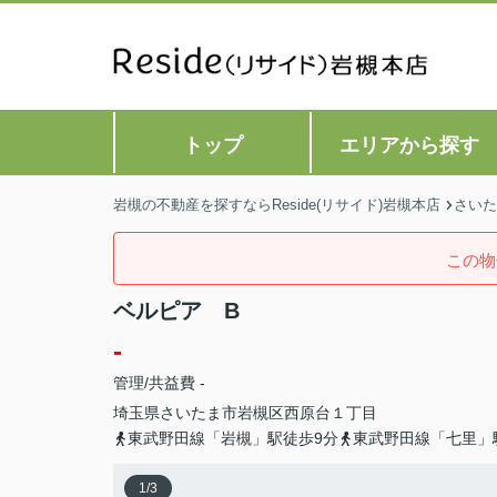
トップ
エリアから探す
岩槻の不動産を探すならReside(リサイド)岩槻本店
さいた
この物
ベルピア B
-
管理/共益費 -
埼玉県
さいたま市岩槻区
西原台
１丁目
東武野田線「岩槻」駅徒歩9分
東武野田線「七里」
1
/
3