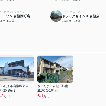
ィスカウントショップ
ドラッグストア
ェーソン 岩槻西町店
ドラッグセイムス 岩槻店
016ｍ（13分）
1133ｍ（15分）
さいたま市岩槻区東岩槻６丁目
さいたま市岩槻区城南５丁目
K (20.25㎡)
2LDK (50.04㎡)
.2
6.1
万円
万円