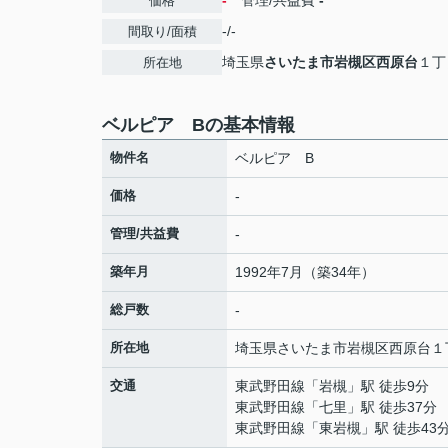
-
管理/共益費
-
価格
-/-
間取り/面積
埼玉県
さいたま市岩槻区
西原台
１丁
所在地
ベルピア Bの基本情報
物件名
ベルピア B
価格
-
管理/共益費
-
築年月
1992年7月（築34年）
総戸数
-
所在地
埼玉県
さいたま市岩槻区
西原台
１
交通
東武野田線
「
岩槻
」駅 徒歩9分
東武野田線
「
七里
」駅 徒歩37分
東武野田線
「
東岩槻
」駅 徒歩43