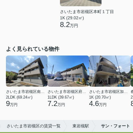
さいたま市岩槻区本町１丁目
1K (29.02㎡)
8.2
万円
よく見られている物件
さいたま市岩槻区南平野４丁目
さいたま市岩槻区府内１丁目
さいたま市岩槻区加倉１丁目
2LDK (69.24㎡)
1LDK (39.67㎡)
1K (20.70㎡)
2
9
7.2
4.6
万円
万円
万円
さいたま市岩槻区の賃貸一覧
東岩槻駅
サン・フォート