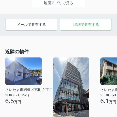
地図アプリで見る
メールで共有する
LINEで共有する
近隣の物件
さいたま市岩槻区宮町２丁目
さいたま
2DK (50.12㎡)
2LDK (50
6.5
6.1
万円
万円