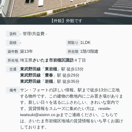
【外観】外観です
- 管理/共益費 -
賃料
-
1LDK
面積
間取り
築13年
1階/3階建
築年数
所在階
埼玉県
さいたま市岩槻区
諏訪
４丁目
所在地
東武野田線
「
東岩槻
」駅 徒歩13分
交通
東武野田線
「
豊春
」駅 徒歩29分
東武野田線
「
岩槻
」駅 徒歩35分
サン・フォートの詳しい情報。駅まで徒歩13分に立地
備考
する物件です。この建物の敷地内にごみ置き場がありま
す。新しい日々を送るにふさわしい、きれいな室内で
す。賃貸情報をスムーズに集めたい方は、reside-
iwatsuki@aisinn.co.jpまでご連絡ください。こちらで
は、さいたま市岩槻区地域の賃貸情報をいち早くお届け
しております。