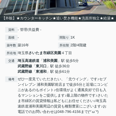
【外観】★カウンターキッチン★追い焚き機能★洗面所独立★給湯★
- 管理/共益費 -
賃料
-
1K
面積
間取り
築16年
2階/4階建
築年数
所在階
埼玉県
さいたま市緑区
美園
４丁目
所在地
埼玉高速鉄道
「
浦和美園
」駅 徒歩5分
交通
武蔵野線
「
東川口
」駅 徒歩36分
武蔵野線
「
東浦和
」駅 徒歩61分
ぜひ一度見ていただきたい、「北ウイング」です♪セブ
備考
ンイレブン 浦和美園駅前店まで徒歩5分と近場にコンビ
ニがあるのもポイント♪住環境がよく通風良好で日も入
るマンションをご提供します♪最上階の物件です♪さいた
ま市緑区の賃貸情報は私どもにお任せください♪埼玉高
速鉄道浦和美園周辺の賃貸も種類豊富にございます♪お
電話でのお問い合わせは048-796-4156まで(*´ω`*)