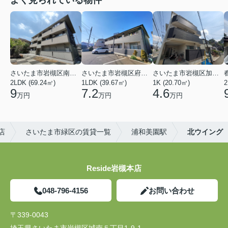
よく見られている物件
さいたま市岩槻区南平野４丁目
さいたま市岩槻区府内１丁目
さいたま市岩槻区加倉１丁目
2LDK (69.24㎡)
1LDK (39.67㎡)
1K (20.70㎡)
2
9
7.2
4.6
万円
万円
万円
店
さいたま市緑区の賃貸一覧
浦和美園駅
北ウイング
Reside岩槻本店
048-796-4156
お問い合わせ
〒339-0043