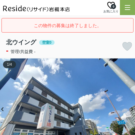
0
お気に入り
この物件の募集は終了しました。
北ウイング
空室0
-
管理/共益費 -
1
/
4