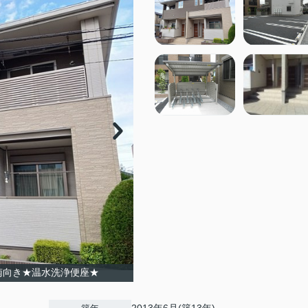
南向き★温水洗浄便座★