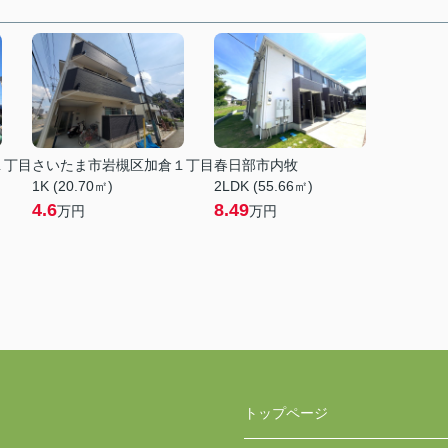
１丁目
さいたま市岩槻区加倉１丁目
春日部市内牧
1K (20.70㎡)
2LDK (55.66㎡)
4.6
8.49
万円
万円
トップページ