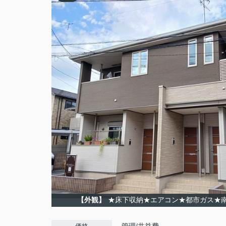
【外観】
★床下収納★エアコン★都市ガス★