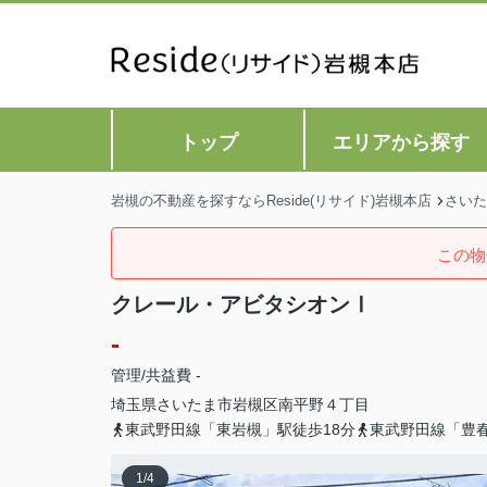
トップ
エリアから探す
岩槻の不動産を探すならReside(リサイド)岩槻本店
さいた
この物
クレール・アビタシオンⅠ
-
管理/共益費 -
埼玉県
さいたま市岩槻区
南平野
４丁目
東武野田線「東岩槻」駅徒歩18分
東武野田線「豊春
1
/
4