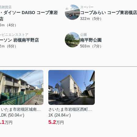
活雑貨店
スーパー
・ダイソー DAISO コープ東岩
コープみらい コープ東岩槻店
店
322ｍ（5分）
90ｍ（4分）
ンビニエンスストア
公園
ーソン 岩槻南平野店
南平野公園
42ｍ（6分）
503ｍ（7分）
さいたま市岩槻区城南５丁目
さいたま市岩槻区西町５丁目
LDK (50.04㎡)
1K (24.84㎡)
.1
5.2
万円
万円