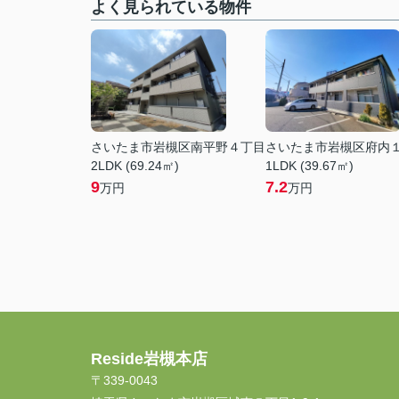
よく見られている物件
さいたま市岩槻区南平野４丁目
さいたま市岩槻区府内
2LDK (69.24㎡)
1LDK (39.67㎡)
9
7.2
万円
万円
Reside岩槻本店
〒339-0043