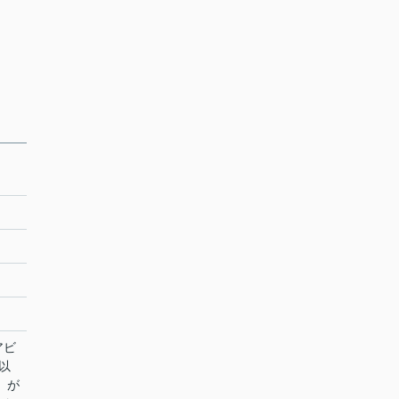
アビ
以
」が