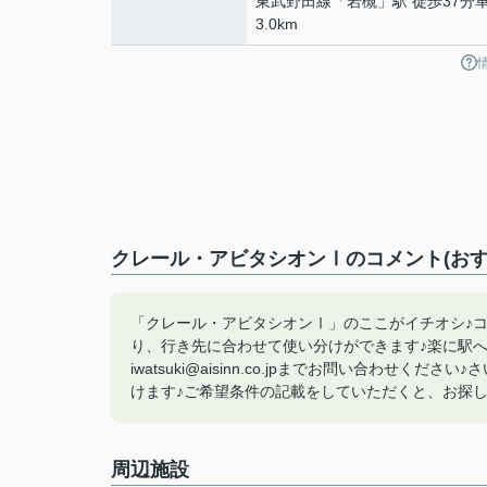
東武野田線
「
岩槻
」駅 徒歩37分車
3.0km
クレール・アビタシオンⅠのコメント(おす
「クレール・アビタシオンⅠ」のここがイチオシ♪コ
り、行き先に合わせて使い分けができます♪楽に駅へ行
iwatsuki@aisinn.co.jpまでお問い合わ
けます♪ご希望条件の記載をしていただくと、お探しの不
周辺施設