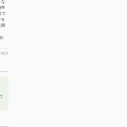
トな
物件
店で
件を
に関
てお
の見方
だ