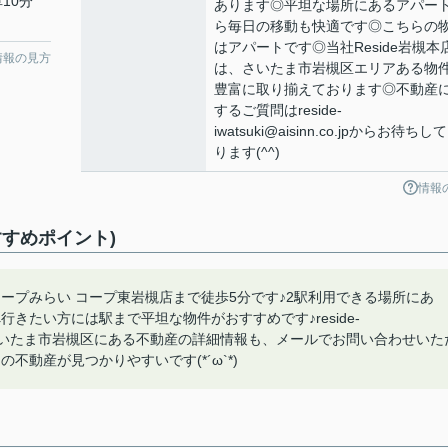
10分
あります◎平坦な場所にあるアパー
ら毎日の移動も快適です◎こちらの
はアパートです◎当社Reside岩槻本
情報の見方
は、さいたま市岩槻区エリアある物
豊富に取り揃えております◎不動産
するご質問はreside-
iwatsuki@aisinn.co.jpからお待ちし
ります(^^)
情報
すめポイント)
ープみらい コープ東岩槻店まで徒歩5分です♪2駅利用できる場所にあ
きたい方には駅まで平坦な物件がおすすめです♪reside-
せください♪さいたま市岩槻区にある不動産の詳細情報も、メールでお問い合わせいた
動産が見つかりやすいです(*´ω`*)