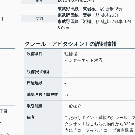
2013年6月(築13年)
築年
東武野田線
「
東岩槻
」駅 徒歩18分
東武野田線
「
豊春
」駅 徒歩29分
交通
目
東武野田線
「
岩槻
」駅 徒歩37分車10分
3.0km
クレール・アビタシオンⅠの詳細情報
設備条件
駐輪場
インターネット対応
設備(その他)
-
用途地域
-
募集戸数 / 総戸数
- / -
取引態様
一般媒介
丁目
備考
こだわりポイント満載のクレール・
分
タシオンⅠ◎こちらの物件から322m
内に「コープみらい コープ東岩槻店