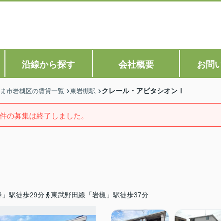
沿線から探す
会社概要
お問
クレール・アビタシオンⅠ
ま市岩槻区の賃貸一覧
東岩槻駅
件の募集は終了しました。
」駅徒歩29分
東武野田線「岩槻」駅徒歩37分