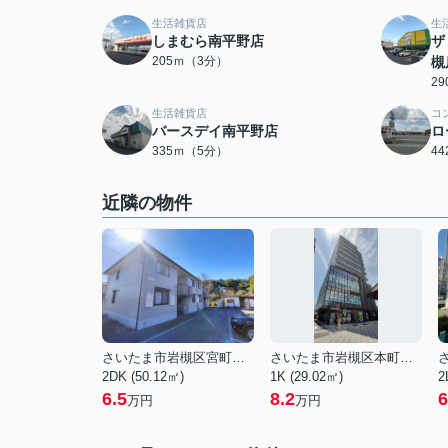
生活雑貨店
生
しまむら南平野店
ザ
205ｍ（3分）
槻
2
生活雑貨店
コ
バースデイ南平野店
ロ
335ｍ（5分）
4
近隣の物件
さいたま市岩槻区宮町２丁目
さいたま市岩槻区本町１丁目
2DK (50.12㎡)
1K (29.02㎡)
2
6.5
8.2
6
万円
万円