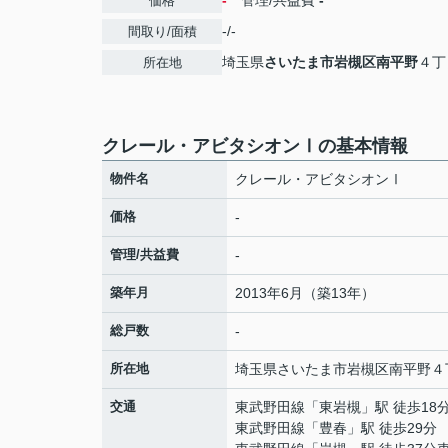
-
管理/共益費
-
価格
-/-
間取り/面積
埼玉県
さいたま市岩槻区
南平野
４丁
所在地
クレール・アビタシオンⅠの基本情報
物件名
クレール・アビタシオンⅠ
価格
-
管理/共益費
-
築年月
2013年6月（築13年）
総戸数
-
所在地
埼玉県
さいたま市岩槻区
南平野
４
交通
東武野田線
「
東岩槻
」駅 徒歩18
東武野田線
「
豊春
」駅 徒歩29分