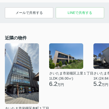
メールで共有する
LINEで共有する
近隣の物件
さいたま市岩槻区上里１丁目
さいたま
1LDK (36.00㎡)
1K (24.8
6.2
5.2
万円
万円
さいたま市岩槻区本町１丁目