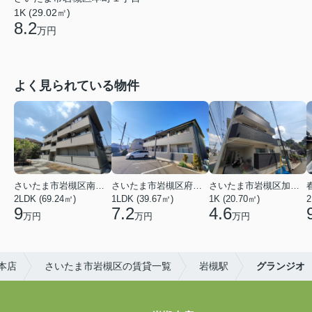
1K (29.02㎡)
8.2
万円
よく見られている物件
さいたま市岩槻区南平野４丁目
さいたま市岩槻区府内１丁目
さいたま市岩槻区加倉１丁目
2LDK (69.24㎡)
1LDK (39.67㎡)
1K (20.70㎡)
2
9
7.2
4.6
万円
万円
万円
槻本店
さいたま市岩槻区の賃貸一覧
岩槻駅
グランジオ