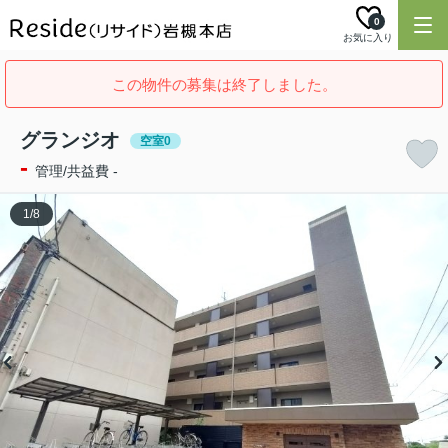
0
お気に入り
この物件の募集は終了しました。
グランジオ
空室0
-
管理/共益費 -
1
/
8