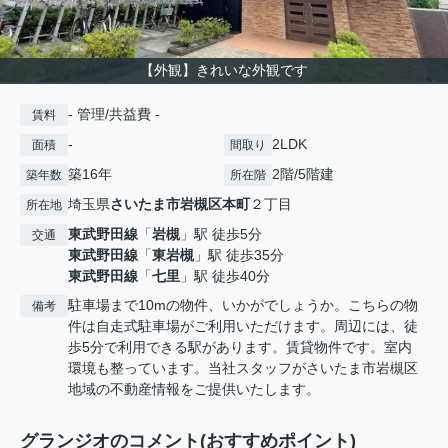
【外観】きれいな外観です
- 管理/共益費 -
賃料
-
2LDK
面積
間取り
築16年
2階/5階建
築年数
所在階
埼玉県
さいたま市岩槻区
本町
２丁目
所在地
東武野田線
「
岩槻
」駅 徒歩5分
交通
東武野田線
「
東岩槻
」駅 徒歩35分
東武野田線
「
七里
」駅 徒歩40分
駐車場まで10mの物件、いかがでしょうか。こちらの物
備考
件は自走式駐車場がご利用いただけます。周辺には、徒
歩5分で利用できる駅があります。賃貸物件です。室内
環境も整っています。当社スタッフがさいたま市岩槻区
地域の不動産情報をご提供いたします。
グランジオのコメント(おすすめポイント)