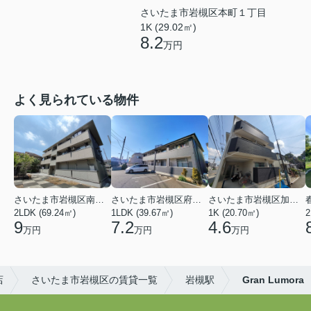
さいたま市岩槻区本町１丁目
1K (29.02㎡)
8.2
万円
よく見られている物件
さいたま市岩槻区南平野４丁目
さいたま市岩槻区府内１丁目
さいたま市岩槻区加倉１丁目
2LDK (69.24㎡)
1LDK (39.67㎡)
1K (20.70㎡)
2
9
7.2
4.6
万円
万円
万円
店
さいたま市岩槻区の賃貸一覧
岩槻駅
Gran Lumora