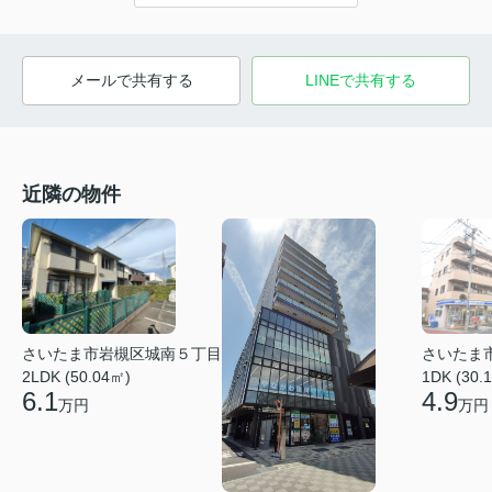
メールで共有する
LINEで共有する
近隣の物件
さいたま市岩槻区城南５丁目
さいたま
2LDK (50.04㎡)
1DK (30.
6.1
4.9
万円
万円