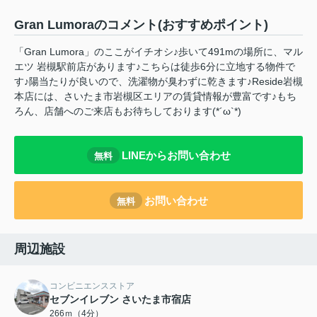
Gran Lumoraのコメント(おすすめポイント)
「Gran Lumora」のここがイチオシ♪歩いて491mの場所に、マル
エツ 岩槻駅前店があります♪こちらは徒歩6分に立地する物件で
す♪陽当たりが良いので、洗濯物が臭わずに乾きます♪Reside岩槻
本店には、さいたま市岩槻区エリアの賃貸情報が豊富です♪もち
ろん、店舗へのご来店もお待ちしております(*´ω`*)
LINEからお問い合わせ
無料
お問い合わせ
無料
周辺施設
コンビニエンスストア
セブンイレブン さいたま市宿店
266ｍ（4分）