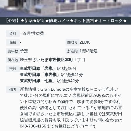
【外観】★新築★駅近★防犯カメラ★ネット無料★オートロック★
- 管理/共益費 -
賃料
-
2LDK
面積
間取り
予定
1階/3階建
築年数
所在階
埼玉県
さいたま市岩槻区
本町
１丁目
所在地
東武野田線
「
岩槻
」駅 徒歩6分
交通
東武野田線
「
東岩槻
」駅 徒歩41分
東武野田線
「
七里
」駅 徒歩42分
新着情報：Gran Lumoraの空室情報ならコチラ◎歩い
備考
て徒歩7分の場所にマルエツ 岩槻駅前店があるのもポイ
ント◎魅力的な駅近の物件で、駅まで徒歩6分です◎利
便性の高い設備として注目されているのが敷地内ごみ置
き場です◎さいたま市岩槻区に詳しい当社では東武野田
線岩槻周辺の賃貸も取り扱っています◎お問い合わせは
048-796-4156までお気軽にどうぞ(*^_^*)