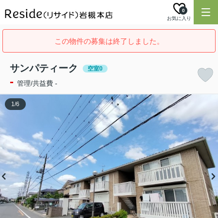
0
お気に入り
この物件の募集は終了しました。
サンパティーク
空室0
-
管理/共益費 -
1
/
6