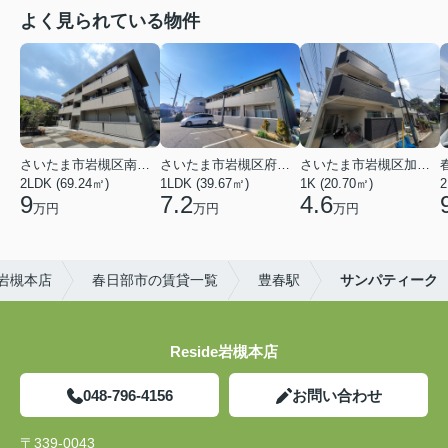
よく見られている物件
さいたま市岩槻区南平野４丁目
さいたま市岩槻区府内１丁目
さいたま市岩槻区加倉１丁目
2LDK (69.24㎡)
1LDK (39.67㎡)
1K (20.70㎡)
2
9
7.2
4.6
万円
万円
万円
)岩槻本店
春日部市の賃貸一覧
豊春駅
サンパティーク
Reside岩槻本店
048-796-4156
お問い合わせ
〒339-0043