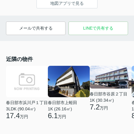
地図アプリで見る
メールで共有する
LINEで共有する
近隣の物件
春日部市谷原２丁目
1K (30.34㎡)
春日部市浜川戸１丁目
春日部市上蛭田
7.2
万円
3LDK (90.04㎡)
1K (26.16㎡)
1
17.4
6.1
万円
万円