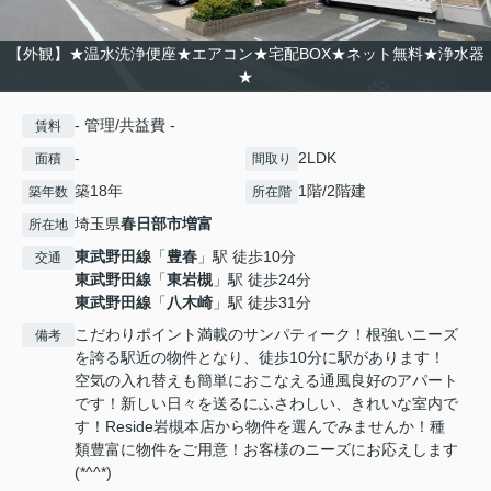
【外観】★温水洗浄便座★エアコン★宅配BOX★ネット無料★浄水器
★
- 管理/共益費 -
賃料
-
2LDK
面積
間取り
築18年
1階/2階建
築年数
所在階
埼玉県
春日部市
増富
所在地
東武野田線
「
豊春
」駅 徒歩10分
交通
東武野田線
「
東岩槻
」駅 徒歩24分
東武野田線
「
八木崎
」駅 徒歩31分
こだわりポイント満載のサンパティーク！根強いニーズ
備考
を誇る駅近の物件となり、徒歩10分に駅があります！
空気の入れ替えも簡単におこなえる通風良好のアパート
です！新しい日々を送るにふさわしい、きれいな室内で
す！Reside岩槻本店から物件を選んでみませんか！種
類豊富に物件をご用意！お客様のニーズにお応えします
(*^^*)