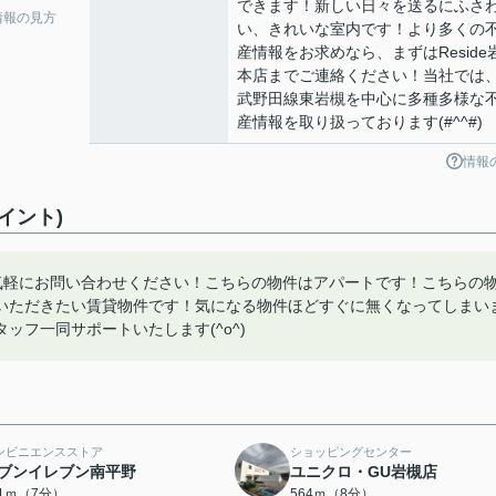
できます！新しい日々を送るにふさ
情報の見方
い、きれいな室内です！より多くの
産情報をお求めなら、まずはReside
本店までご連絡ください！当社では
武野田線東岩槻を中心に多種多様な
産情報を取り扱っております(#^^#)
情報
イント)
気軽にお問い合わせください！こちらの物件はアパートです！こちらの
いただきたい賃貸物件です！気になる物件ほどすぐに無くなってしまい
フ一同サポートいたします(^o^)
ンビニエンスストア
ショッピングセンター
ブンイレブン南平野
ユニクロ・GU岩槻店
51ｍ（7分）
564ｍ（8分）