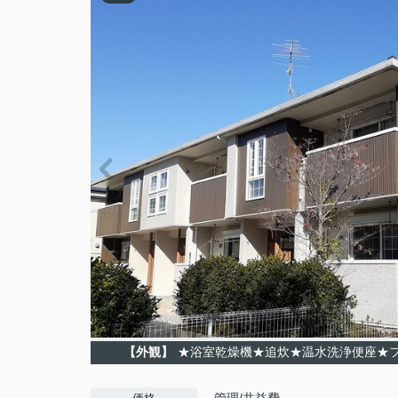
【外観】
★浴室乾燥機★追炊★温水洗浄便座★