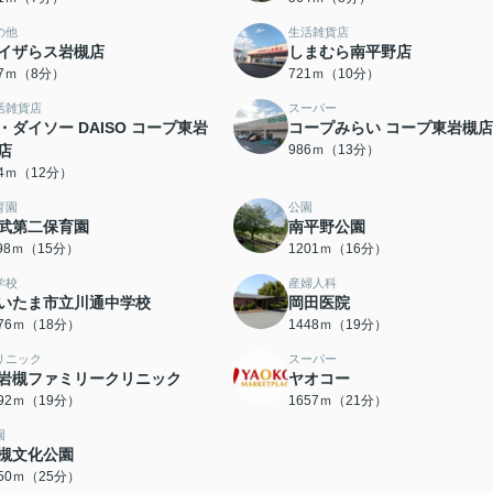
の他
生活雑貨店
イザらス岩槻店
しまむら南平野店
37ｍ（8分）
721ｍ（10分）
活雑貨店
スーパー
・ダイソー DAISO コープ東岩
コープみらい コープ東岩槻店
店
986ｍ（13分）
94ｍ（12分）
育園
公園
武第二保育園
南平野公園
198ｍ（15分）
1201ｍ（16分）
学校
産婦人科
いたま市立川通中学校
岡田医院
376ｍ（18分）
1448ｍ（19分）
リニック
スーパー
岩槻ファミリークリニック
ヤオコー
492ｍ（19分）
1657ｍ（21分）
園
槻文化公園
950ｍ（25分）