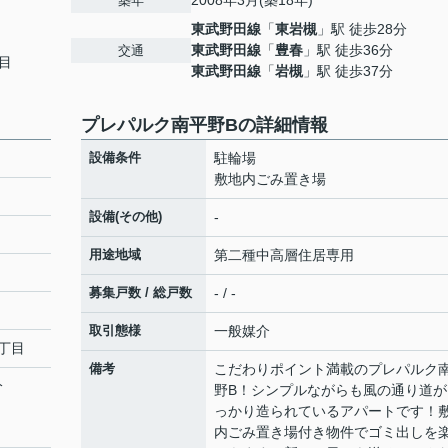
2008年3月(築18年)
築年
東武野田線
「
東岩槻
」駅 徒歩28分
東武野田線
「
豊春
」駅 徒歩36分
交通
目
東武野田線
「
岩槻
」駅 徒歩37分
プレパルク南平野Bの詳細情報
設備条件
駐輪場
敷地内ごみ置き場
設備(その他)
-
用途地域
第二種中高層住居専用
募集戸数 / 総戸数
- / -
取引態様
一般媒介
丁目
備考
こだわりポイント満載のプレパルク
分
野B！シンプルながらも風の通り道が
っかり造られているアパートです！
内ごみ置き場付き物件でゴミ出しを