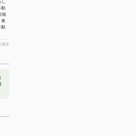
わし
不動
岩槻
、東
不動
の見方
物
ま