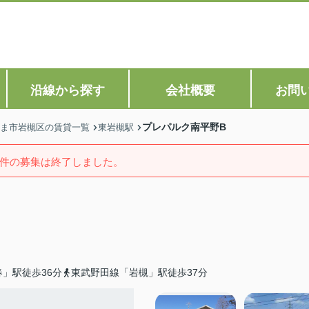
沿線から探す
会社概要
お問
プレパルク南平野B
ま市岩槻区の賃貸一覧
東岩槻駅
件の募集は終了しました。
」駅徒歩36分
東武野田線「岩槻」駅徒歩37分