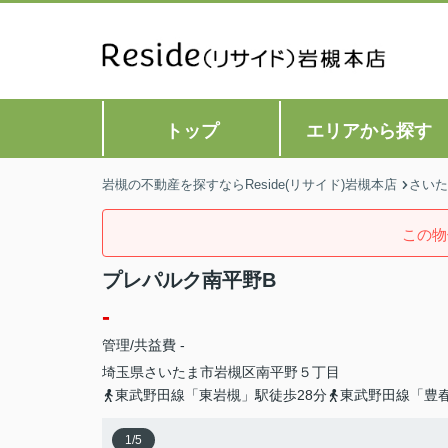
トップ
エリアから探す
岩槻の不動産を探すならReside(リサイド)岩槻本店
さいた
この物
プレパルク南平野B
-
管理/共益費 -
埼玉県
さいたま市岩槻区
南平野
５丁目
東武野田線「東岩槻」駅徒歩28分
東武野田線「豊春
1
/
5