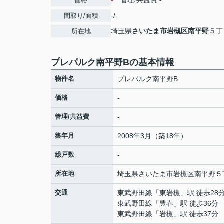
-
管理/共益費
-
価格
-/-
間取り/面積
埼玉県
さいたま市岩槻区
南平野
５丁
所在地
プレパルク南平野Bの基本情報
物件名
プレパルク南平野B
価格
-
管理/共益費
-
築年月
2008年3月（築18年）
総戸数
-
所在地
埼玉県
さいたま市岩槻区
南平野
５
交通
東武野田線
「
東岩槻
」駅 徒歩28
東武野田線
「
豊春
」駅 徒歩36分
東武野田線
「
岩槻
」駅 徒歩37分