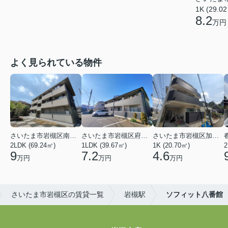
1K (29.0
8.2
万円
よく見られている物件
さいたま市岩槻区南平野４丁目
さいたま市岩槻区府内１丁目
さいたま市岩槻区加倉１丁目
2LDK (69.24㎡)
1LDK (39.67㎡)
1K (20.70㎡)
2
9
7.2
4.6
万円
万円
万円
さいたま市岩槻区の賃貸一覧
岩槻駅
ソフィット八番館