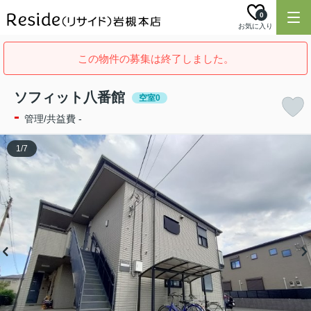
0
お気に入り
この物件の募集は終了しました。
ソフィット八番館
空室0
-
管理/共益費 -
1
/
7