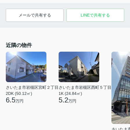
メールで共有する
LINEで共有する
近隣の物件
さいたま市岩槻区宮町２丁目
さいたま市岩槻区西町５丁目
2DK (50.12㎡)
1K (24.84㎡)
6.5
5.2
万円
万円
さいたま