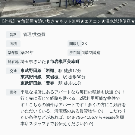
【外観】★角部屋★追い炊き★ネット無料★エアコン★温水洗浄便座★
- 管理/共益費 -
賃料
-
2K
面積
間取り
築24年
1階/2階建
築年数
所在階
埼玉県
さいたま市岩槻区
美幸町
所在地
東武野田線
「
岩槻
」駅 徒歩17分
交通
東武野田線
「
東岩槻
」駅 徒歩30分
東武野田線
「
豊春
」駅 徒歩51分
平坦な場所にあるアパートなら毎日の移動も快適です！
備考
行く先に応じて経路を選べる、2駅利用可能な物件で
す！こちらの物件はアパートです！多くの方にご好評を
いただいている、清潔感のある賃貸物件です！こだわり
たい条件などがあれば、048-796-4156からReside岩槻
本店スタッフまでお伝えください(^o^)