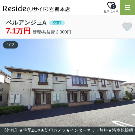
0
お気に入り
ベルアンジュA
空室1
7.1万円
管理/共益費 2,300円
1
/
12
【外観】★宅配BOX★防犯カメラ★インターネット無料★浴室乾燥機