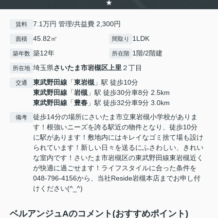
★
7.1万円 管理/共益費 2,300円
賃料
45.82㎡
1LDK
面積
間取り
築12年
1階/2階建
築年数
所在階
埼玉県
さいたま市岩槻区
上里
２丁目
所在地
東武野田線
「
東岩槻
」駅 徒歩10分
交通
東武野田線
「
岩槻
」駅 徒歩30分車8分 2.5km
東武野田線
「
豊春
」駅 徒歩32分車9分 3.0km
徒歩14分の場所にさいたま市立東岩槻小学校がありま
備考
す！根強いニーズを誇る駅近の物件となり、徒歩10分
に駅があります！敷地内にはキレイなゴミ捨て場も設け
られています！新しい日々を送るにふさわしい、きれい
な室内です！さいたま市岩槻区の東武野田線東岩槻近く
が快適に過ごせます！ライフスタイルに合った条件を
048-796-4156から、当社Reside岩槻本店までお申し付
けください(^_^)
ベルアンジュAのコメント(おすすめポイント)