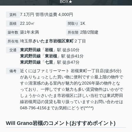
BOX★
7.1万円 管理/共益費 4,000円
賃料
22.10㎡
1K
面積
間取り
築1年未満
2階/2階建
築年数
所在階
埼玉県
さいたま市岩槻区
東町
２丁目
所在地
東武野田線
「
岩槻
」駅 徒歩10分
交通
東武野田線
「
東岩槻
」駅 徒歩41分
東武野田線
「
七里
」駅 徒歩47分
近くにはファミリーマート 岩槻東町一丁目店(徒歩5分)
備考
がありちょっとした買い物に便利です☆最上階の物件で
す☆清潔感のある室内が魅力的な2026年築の物件とな
っており、一押しです☆魅力も多い賃貸物件はいかがで
しょうか☆さいたま市岩槻区に詳しい当社では東武野田
線岩槻周辺の賃貸も取り扱っています☆お問い合わせは
048-796-4156までお気軽にどうぞ(*^^*)
Will Grano岩槻のコメント(おすすめポイント)