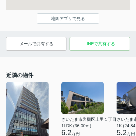
地図アプリで見る
メールで共有する
LINEで共有する
近隣の物件
さいたま市岩槻区上里１丁目
さいたま
1LDK (36.00㎡)
1K (24.8
6.2
5.2
万円
万円