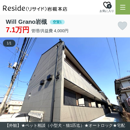
0
お気に入り
Will Grano岩槻
空室1
7.1万円
管理/共益費 4,000円
1
/
1
【外観】★ペット相談（小型犬・猫1匹迄）★オートロック★宅配