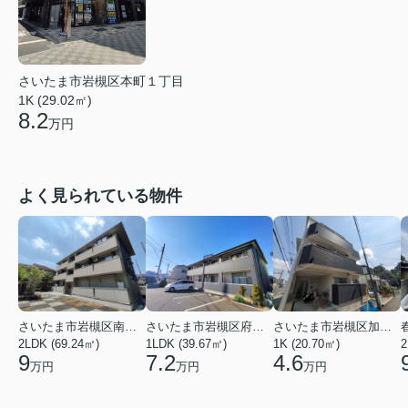
さいたま市岩槻区本町１丁目
1K (29.02㎡)
8.2
万円
よく見られている物件
さいたま市岩槻区南平野４丁目
さいたま市岩槻区府内１丁目
さいたま市岩槻区加倉１丁目
2LDK (69.24㎡)
1LDK (39.67㎡)
1K (20.70㎡)
2
9
7.2
4.6
万円
万円
万円