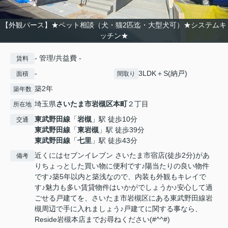
【外観パース】★ペット相談（犬・猫2匹迄・大型犬可）★システムキ
ッチン★
- 管理/共益費 -
賃料
-
3LDK＋S(納戸)
面積
間取り
築2年
築年数
埼玉県
さいたま市岩槻区
本町
２丁目
所在地
東武野田線
「
岩槻
」駅 徒歩10分
交通
東武野田線
「
東岩槻
」駅 徒歩39分
東武野田線
「
七里
」駅 徒歩43分
近くにはセブンイレブン さいたま市宿店(徒歩2分)があ
備考
りちょっとした買い物に便利です♪陽当たりの良い物件
です♪築5年以内と築浅なので、内装も外観もキレイで
す♪魅力も多い賃貸物件はいかがでしょうか♪安心して過
ごせる戸建てを、さいたま市岩槻区にある東武野田線岩
槻周辺で手に入れましょう♪戸建てに関する事なら、
Reside岩槻本店までお尋ねください(#^^#)