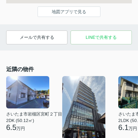
地図アプリで見る
メールで共有する
LINEで共有する
近隣の物件
さいたま市岩槻区宮町２丁目
さいたま
2DK (50.12㎡)
2LDK (50
6.5
6.1
万円
万円