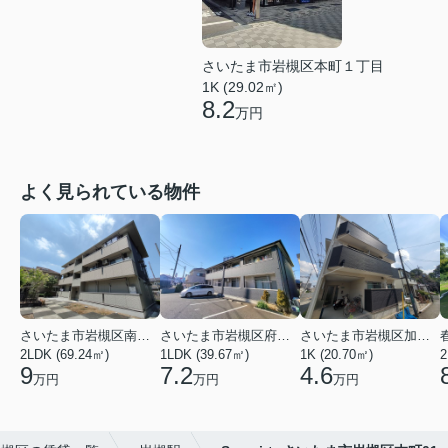
さいたま市岩槻区本町１丁目
1K (29.02㎡)
8.2
万円
よく見られている物件
さいたま市岩槻区南平野４丁目
さいたま市岩槻区府内１丁目
さいたま市岩槻区加倉１丁目
2LDK (69.24㎡)
1LDK (39.67㎡)
1K (20.70㎡)
2
9
7.2
4.6
万円
万円
万円