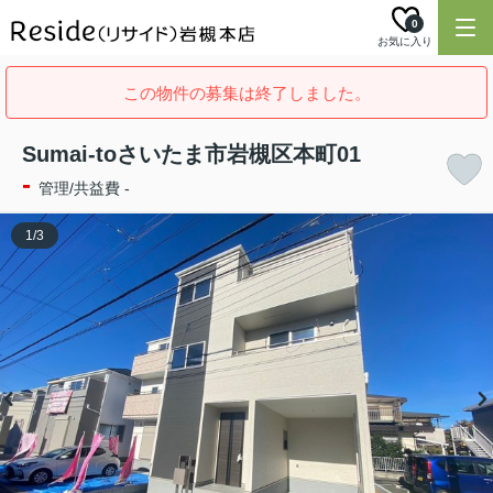
0
お気に入り
この物件の募集は終了しました。
Sumai-toさいたま市岩槻区本町01
-
管理/共益費 -
1
/
3