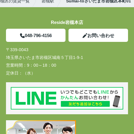
岩槻区の賃貸一覧
岩槻駅
Sumai-toさいたま市岩槻区本町01
Reside岩槻本店
048-796-4156
お問い合わせ
〒339-0043
埼玉県さいたま市岩槻区城南５丁目1-9-1
営業時間：
9：00～18：00
定休日：
（水）