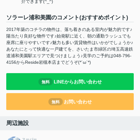
介できます(^_^)
ソラーレ浦和美園のコメント(おすすめポイント)
2017年築のコチラの物件は、落ち着きのある室内が魅力的です♪
陽当たり良好な物件です♪始発駅に近く、朝の通勤ラッシュでも
座席に座りやすいです♪魅力も多い賃貸物件はいかがでしょうか♪
あなたにとって快適な一戸建てを、さいたま市緑区の埼玉高速鉄
道浦和美園駅エリアで見つけましょう♪見学のご予約は048-796-
4156からReside岩槻本店までどうぞ(*´ω`*)
LINEからお問い合わせ
無料
お問い合わせ
無料
周辺施設
スーパー