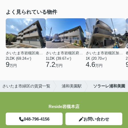
よく見られている物件
さいたま市岩槻区南平野４丁目
さいたま市岩槻区府内１丁目
さいたま市岩槻区加倉１丁目
2LDK (69.24㎡)
1LDK (39.67㎡)
1K (20.70㎡)
2
9
7.2
4.6
万円
万円
万円
さいたま市緑区の賃貸一覧
浦和美園駅
ソラーレ浦和美園
Reside岩槻本店
048-796-4156
お問い合わせ