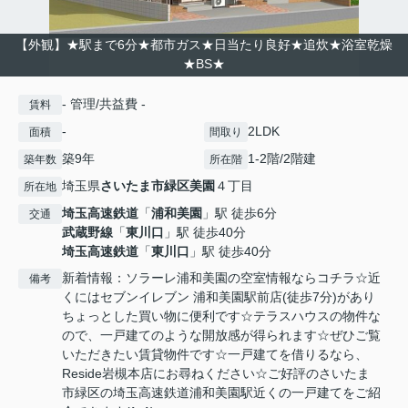
【外観】★駅まで6分★都市ガス★日当たり良好★追炊★浴室乾燥
★BS★
- 管理/共益費 -
賃料
-
2LDK
面積
間取り
築9年
1-2階/2階建
築年数
所在階
埼玉県
さいたま市緑区
美園
４丁目
所在地
埼玉高速鉄道
「
浦和美園
」駅 徒歩6分
交通
武蔵野線
「
東川口
」駅 徒歩40分
埼玉高速鉄道
「
東川口
」駅 徒歩40分
新着情報：ソラーレ浦和美園の空室情報ならコチラ☆近
備考
くにはセブンイレブン 浦和美園駅前店(徒歩7分)があり
ちょっとした買い物に便利です☆テラスハウスの物件な
ので、一戸建てのような開放感が得られます☆ぜひご覧
いただきたい賃貸物件です☆一戸建てを借りるなら、
Reside岩槻本店にお尋ねください☆ご好評のさいたま
市緑区の埼玉高速鉄道浦和美園駅近くの一戸建てをご紹