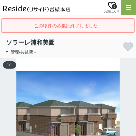
0
お気に入り
この物件の募集は終了しました。
ソラーレ浦和美園
-
管理/共益費 -
1
/
1