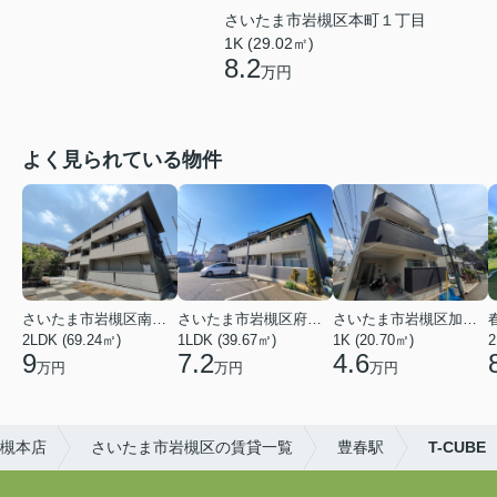
さいたま市岩槻区本町１丁目
1K (29.02㎡)
8.2
万円
よく見られている物件
さいたま市岩槻区南平野４丁目
さいたま市岩槻区府内１丁目
さいたま市岩槻区加倉１丁目
2LDK (69.24㎡)
1LDK (39.67㎡)
1K (20.70㎡)
2
9
7.2
4.6
万円
万円
万円
岩槻本店
さいたま市岩槻区の賃貸一覧
豊春駅
T-CUBE