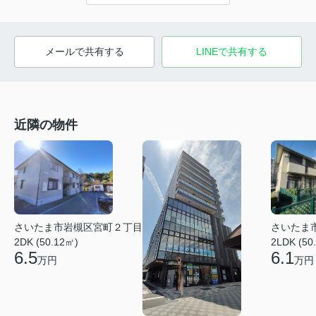
メールで共有する
LINEで共有する
近隣の物件
さいたま市岩槻区宮町２丁目
さいたま
2DK (50.12㎡)
2LDK (50
6.5
6.1
万円
万円