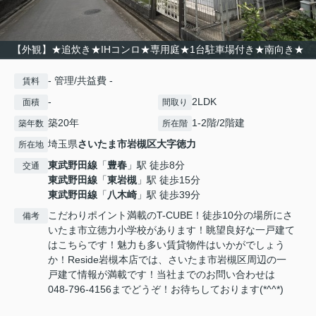
【外観】★追炊き★IHコンロ★専用庭★1台駐車場付き★南向き★
- 管理/共益費 -
賃料
-
2LDK
面積
間取り
築20年
1-2階/2階建
築年数
所在階
埼玉県
さいたま市岩槻区
大字徳力
所在地
東武野田線
「
豊春
」駅 徒歩8分
交通
東武野田線
「
東岩槻
」駅 徒歩15分
東武野田線
「
八木崎
」駅 徒歩39分
こだわりポイント満載のT-CUBE！徒歩10分の場所にさ
備考
いたま市立徳力小学校があります！眺望良好な一戸建て
はこちらです！魅力も多い賃貸物件はいかがでしょう
か！Reside岩槻本店では、さいたま市岩槻区周辺の一
戸建て情報が満載です！当社までのお問い合わせは
048-796-4156までどうぞ！お待ちしております(*^^*)