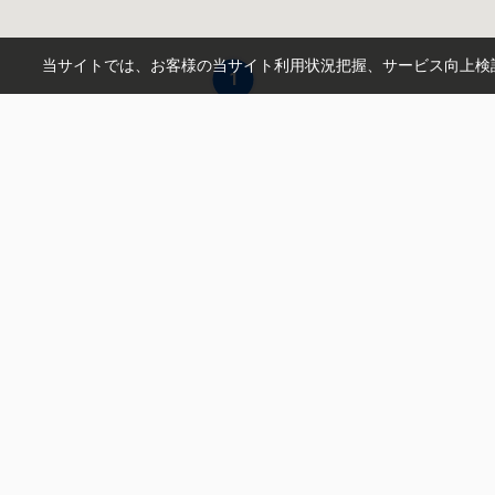
当サイトでは、お客様の当サイト利用状況把握、サービス向上検討
1
Reside岩槻本店
〒339-0043
埼玉県さいたま市岩槻区城南５丁目1-9-1
営業時間：
9：00～18：00
定休日：
（水）
お問い合わせ