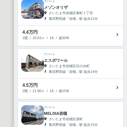
アパート
メゾンオリザ
さいたま市岩槻区東町１丁目
東武野田線「岩槻」駅 徒歩12分
4.4
万円
1階
/
20.03㎡
/
1K
/
築30年
アパート
エスポワール
さいたま市岩槻区日の出町
東武野田線「岩槻」駅 徒歩14分
4.5
万円
2階
/
21.90㎡
/
1K
/
築15年
アパート
MELDIA岩槻
さいたま市岩槻区原町
東武野田線「岩槻」駅 徒歩15分