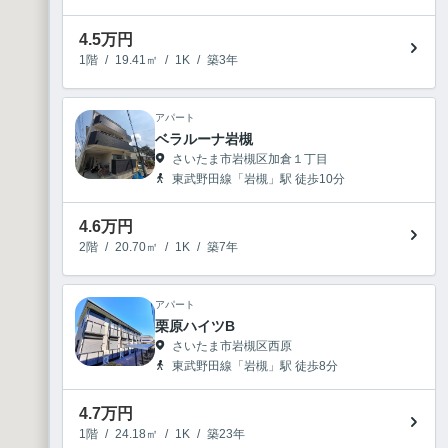
4.5
万円
1階
/
19.41㎡
/
1K
/
築3年
アパート
ベラルーナ岩槻
さいたま市岩槻区加倉１丁目
東武野田線「岩槻」駅 徒歩10分
4.6
万円
2階
/
20.70㎡
/
1K
/
築7年
アパート
2
栗原ハイツB
さいたま市岩槻区西原
1
東武野田線「岩槻」駅 徒歩8分
4.7
万円
1階
/
24.18㎡
/
1K
/
築23年