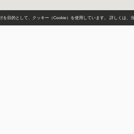
を目的として、クッキー（Cookie）を使用しています。
詳しくは、
トップページ
スタッフ
お客様の声
048-796-4156
ブログ
アクセスマップ
会社概要