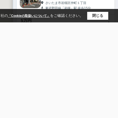
さいたま市岩槻区仲町１丁目
東武野田線「岩槻」駅 徒歩15分
当社の
をご確認ください。
閉じる
「Cookieの取扱いについて」
5
万円
1階
/
17.70㎡
/
1R
/
予定
5.2
万円
2階
/
17.70㎡
/
1R
/
予定
5.2
万円
2階
/
18.01㎡
/
1R
/
予定
5.3
万円
すべて見る（全6件）
3階
/
18.01㎡
/
1R
/
予定
ハイツ
シティハイムサカエ
さいたま市岩槻区上里２丁目
東武野田線「東岩槻」駅 徒歩12分