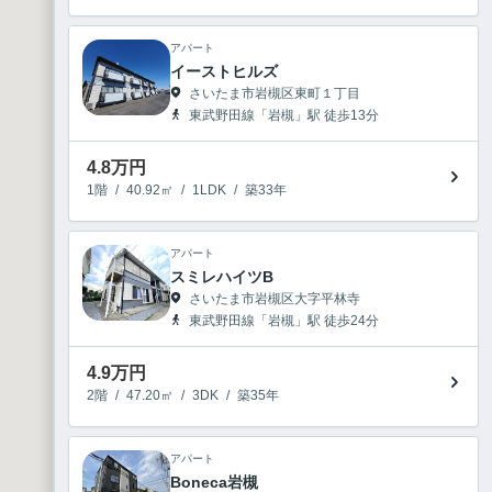
アパート
イーストヒルズ
さいたま市岩槻区東町１丁目
東武野田線「岩槻」駅 徒歩13分
4.8
万円
1階
/
40.92㎡
/
1LDK
/
築33年
アパート
スミレハイツB
さいたま市岩槻区大字平林寺
東武野田線「岩槻」駅 徒歩24分
4.9
万円
2階
/
47.20㎡
/
3DK
/
築35年
1
アパート
Boneca岩槻