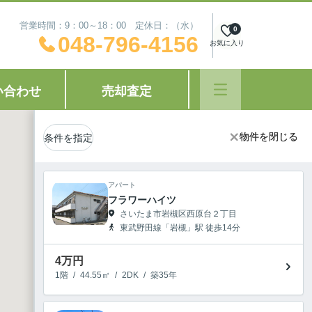
営業時間：9：00～18：00 定休日：（水）
0
048-796-4156
お気に入り
い合わせ
売却査定
物件を閉じる
物件を閉じる
条件を指定
アパート
フラワーハイツ
さいたま市岩槻区西原台２丁目
東武野田線「岩槻」駅 徒歩14分
4
万円
1階
/
44.55㎡
/
2DK
/
築35年