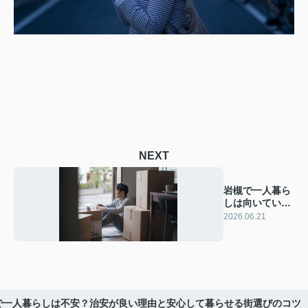
NEXT
岩槻で一人暮ら
しは向いている
理由は？住みや
2026.06.21
すさのポイント
を解説
で一人暮らしは不安？治安が良い理由と安心して暮らせる街選びのコツ