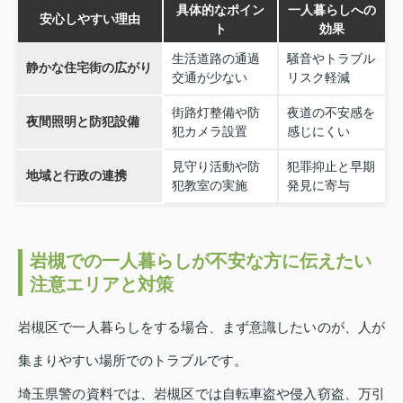
具体的なポイン
一人暮らしへの
安心しやすい理由
ト
効果
生活道路の通過
騒音やトラブル
静かな住宅街の広がり
交通が少ない
リスク軽減
街路灯整備や防
夜道の不安感を
夜間照明と防犯設備
犯カメラ設置
感じにくい
見守り活動や防
犯罪抑止と早期
地域と行政の連携
犯教室の実施
発見に寄与
岩槻での一人暮らしが不安な方に伝えたい
注意エリアと対策
岩槻区で一人暮らしをする場合、まず意識したいのが、人が
集まりやすい場所でのトラブルです。
埼玉県警の資料では、岩槻区では自転車盗や侵入窃盗、万引