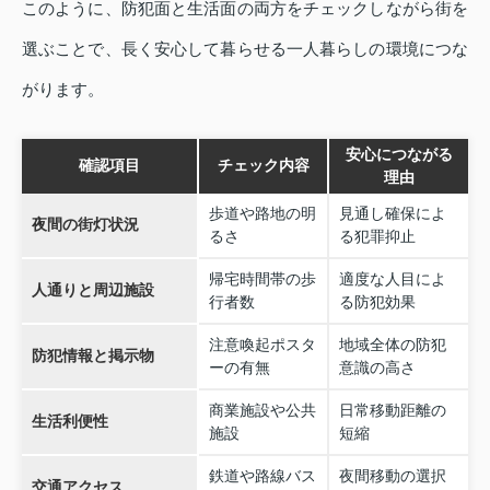
このように、防犯面と生活面の両方をチェックしながら街を
選ぶことで、長く安心して暮らせる一人暮らしの環境につな
がります。
安心につながる
確認項目
チェック内容
理由
歩道や路地の明
見通し確保によ
夜間の街灯状況
るさ
る犯罪抑止
帰宅時間帯の歩
適度な人目によ
人通りと周辺施設
行者数
る防犯効果
注意喚起ポスタ
地域全体の防犯
防犯情報と掲示物
ーの有無
意識の高さ
商業施設や公共
日常移動距離の
生活利便性
施設
短縮
鉄道や路線バス
夜間移動の選択
交通アクセス