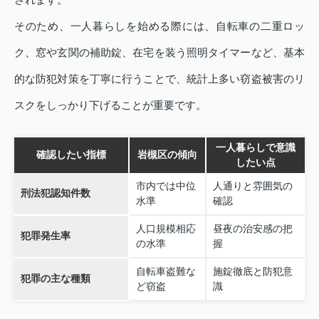
そのため、一人暮らしを始める際には、自転車の二重ロッ
ク、窓や玄関の補助錠、在宅を装う照明タイマーなど、基本
的な防犯対策を丁寧に行うことで、統計上多い窃盗被害のリ
スクをしっかり下げることが重要です。
一人暮らしで意識
確認したい指標
岩槻区の傾向
したい点
市内では中位
人通りと雰囲気の
刑法犯認知件数
水準
確認
人口規模相応
昼夜の治安感の把
犯罪発生率
の水準
握
自転車盗難な
施錠徹底と防犯意
犯罪の主な種類
ど窃盗
識