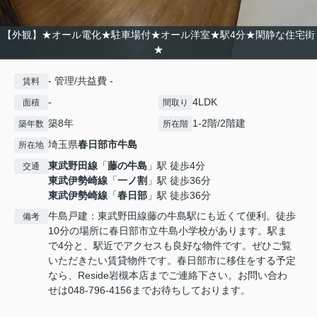
【外観】★オール電化★駐車場付★オール洋室★駅4分★閑静な住宅街
★
- 管理/共益費 -
賃料
-
4LDK
面積
間取り
築8年
1-2階/2階建
築年数
所在階
埼玉県
春日部市
牛島
所在地
東武野田線
「
藤の牛島
」駅 徒歩4分
交通
東武伊勢崎線
「
一ノ割
」駅 徒歩36分
東武伊勢崎線
「
春日部
」駅 徒歩36分
牛島戸建：東武野田線藤の牛島駅にも近くて便利。徒歩
備考
10分の場所に春日部市立牛島小学校があります。駅ま
で4分と、駅近でアクセスも良好な物件です。ぜひご覧
いただきたい賃貸物件です。春日部市に移住をする予定
なら、Reside岩槻本店までご連絡下さい。お問い合わ
せは048-796-4156までお待ちしております。