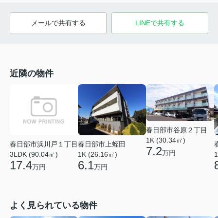
メールで共有する
LINEで共有する
近隣の物件
春日部市谷原２丁目
1K (30.34㎡)
春日部市浜川戸１丁目
春日部市上蛭田
7.2
万円
3LDK (90.04㎡)
1K (26.16㎡)
1
17.4
6.1
万円
万円
よく見られている物件