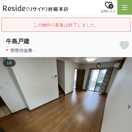
0
お気に入り
この物件の募集は終了しました。
牛島戸建
-
管理/共益費 -
1
/
2