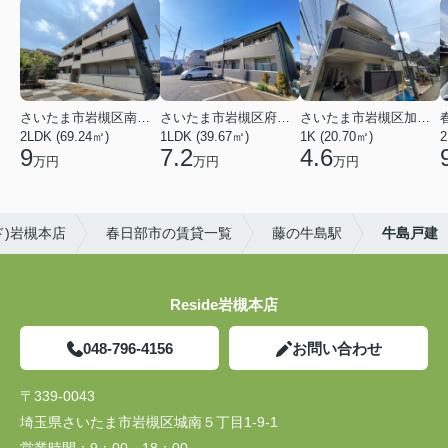
さいたま市岩槻区南平野４丁目
さいたま市岩槻区府内１丁目
さいたま市岩槻区加倉１丁目
2LDK (69.24㎡)
1LDK (39.67㎡)
1K (20.70㎡)
2
9
7.2
4.6
万円
万円
万円
ド)岩槻本店
春日部市の賃貸一覧
藤の牛島駅
牛島戸建
Reside岩槻本店
048-796-4156
お問い合わせ
〒339-0043
埼玉県さいたま市岩槻区城南５丁目1-9-1