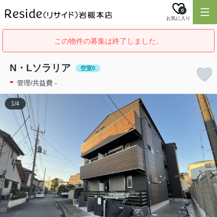
0
お気に入り
この物件の募集は終了しました。
N・Lソラリア
空室0
-
管理/共益費 -
1
/
4