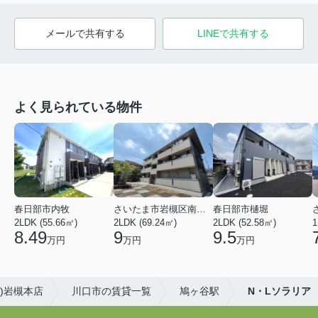
メールで共有する
LINEで共有する
よく見られている物件
春日部市内牧
さいたま市岩槻区南平野４丁目
春日部市樋堀
2LDK (55.66㎡)
2LDK (69.24㎡)
2LDK (52.58㎡)
1
8.49
9
9.5
万円
万円
万円
ド)岩槻本店
川口市の賃貸一覧
鳩ヶ谷駅
N・Lソラリア