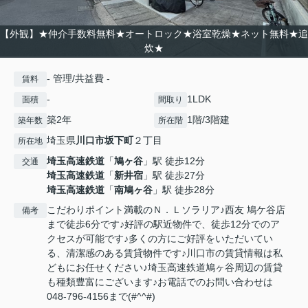
【外観】★仲介手数料無料★オートロック★浴室乾燥★ネット無料★追
炊★
- 管理/共益費 -
賃料
-
1LDK
面積
間取り
築2年
1階/3階建
築年数
所在階
埼玉県
川口市
坂下町
２丁目
所在地
埼玉高速鉄道
「
鳩ヶ谷
」駅 徒歩12分
交通
埼玉高速鉄道
「
新井宿
」駅 徒歩27分
埼玉高速鉄道
「
南鳩ヶ谷
」駅 徒歩28分
こだわりポイント満載のＮ．Ｌソラリア♪西友 鳩ケ谷店
備考
まで徒歩6分です♪好評の駅近物件で、徒歩12分でのア
クセスが可能です♪多くの方にご好評をいただいてい
る、清潔感のある賃貸物件です♪川口市の賃貸情報は私
どもにお任せください♪埼玉高速鉄道鳩ヶ谷周辺の賃貸
も種類豊富にございます♪お電話でのお問い合わせは
048-796-4156まで(#^^#)