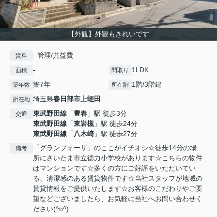
【外観】外観もきれいです
- 管理/共益費 -
賃料
-
1LDK
面積
間取り
築7年
1階/3階建
築年数
所在階
埼玉県
春日部市
上蛭田
所在地
東武野田線
「
豊春
」駅 徒歩3分
交通
東武野田線
「
東岩槻
」駅 徒歩24分
東武野田線
「
八木崎
」駅 徒歩27分
「グランフォーザ」のここがイチオシ☆徒歩14分の場
備考
所にさいたま市立徳力小学校があります☆こちらの物件
はマンションです☆多くの方にご好評をいただいてい
る、清潔感のある賃貸物件です☆当社スタッフが地域の
賃貸情報をご提供いたします☆お客様のこだわりやご要
望などございましたら、お気軽に当社へお問い合わせく
ださい(^o^)