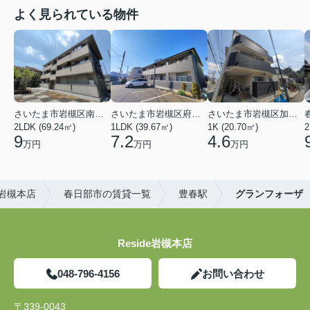
よく見られている物件
さいたま市岩槻区南平野４丁目
さいたま市岩槻区府内１丁目
さいたま市岩槻区加倉１丁目
2LDK (69.24㎡)
1LDK (39.67㎡)
1K (20.70㎡)
2
9
7.2
4.6
万円
万円
万円
)岩槻本店
春日部市の賃貸一覧
豊春駅
グランフォーザ
Reside岩槻本店
048-796-4156
お問い合わせ
〒339-0043