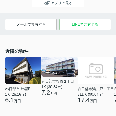
地図アプリで見る
メールで共有する
LINEで共有する
近隣の物件
春日部市谷原２丁目
1K (30.34㎡)
春日部市上蛭田
春日部市浜川戸１丁目
7.2
万円
1
1K (26.16㎡)
3LDK (90.04㎡)
6.1
17.4
万円
万円