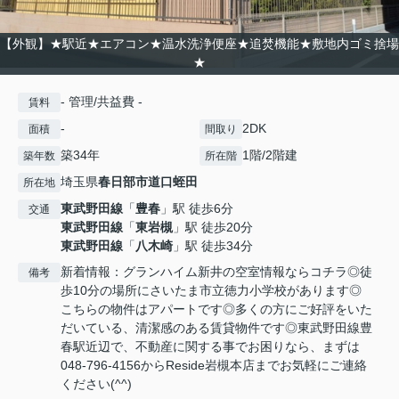
【外観】★駅近★エアコン★温水洗浄便座★追焚機能★敷地内ゴミ捨場
★
- 管理/共益費 -
賃料
-
2DK
面積
間取り
築34年
1階/2階建
築年数
所在階
埼玉県
春日部市
道口蛭田
所在地
東武野田線
「
豊春
」駅 徒歩6分
交通
東武野田線
「
東岩槻
」駅 徒歩20分
東武野田線
「
八木崎
」駅 徒歩34分
新着情報：グランハイム新井の空室情報ならコチラ◎徒
備考
歩10分の場所にさいたま市立徳力小学校があります◎
こちらの物件はアパートです◎多くの方にご好評をいた
だいている、清潔感のある賃貸物件です◎東武野田線豊
春駅近辺で、不動産に関する事でお困りなら、まずは
048-796-4156からReside岩槻本店までお気軽にご連絡
ください(^^)