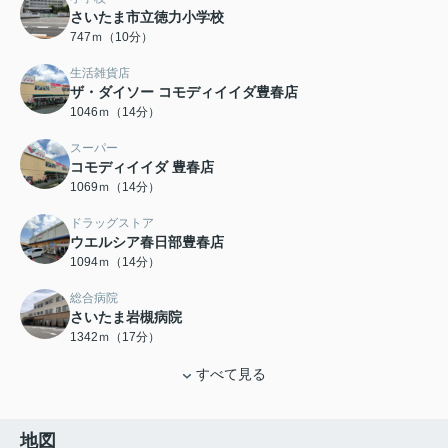
さいたま市立徳力小学校
747ｍ（10分）
生活雑貨店
ザ・ダイソー コモディイイダ豊春店
1046ｍ（14分）
スーパー
コモディイイダ 豊春店
1069ｍ（14分）
ドラッグストア
ウエルシア春日部豊春店
1094ｍ（14分）
総合病院
さいたま岩槻病院
1342ｍ（17分）
すべて見る
地図