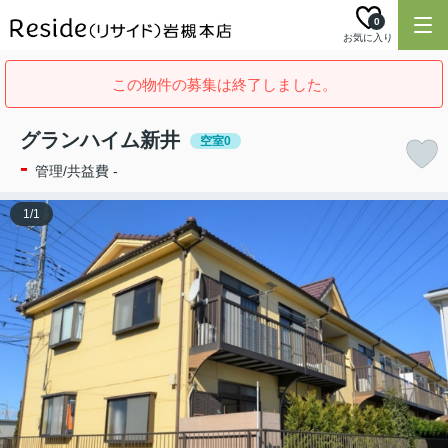
0
お気に入り
この物件の募集は終了しました。
グランハイム新井
空室0
-
管理/共益費 -
1
/
1