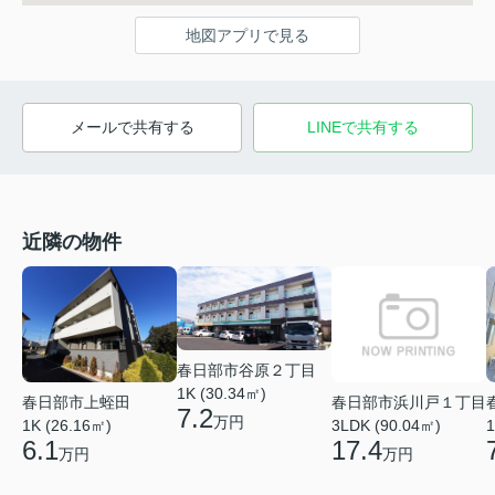
地図アプリで見る
メールで共有する
LINEで共有する
近隣の物件
春日部市谷原２丁目
1K (30.34㎡)
春日部市上蛭田
春日部市浜川戸１丁目
7.2
万円
1
1K (26.16㎡)
3LDK (90.04㎡)
6.1
17.4
万円
万円