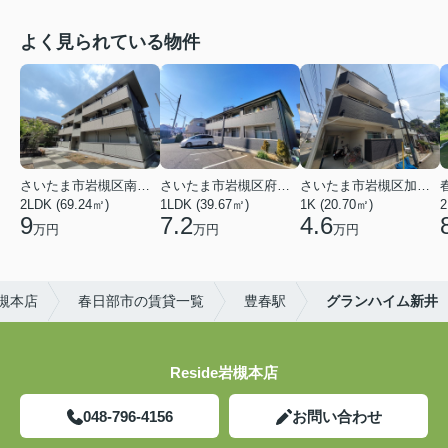
よく見られている物件
さいたま市岩槻区南平野４丁目
さいたま市岩槻区府内１丁目
さいたま市岩槻区加倉１丁目
2LDK (69.24㎡)
1LDK (39.67㎡)
1K (20.70㎡)
2
9
7.2
4.6
万円
万円
万円
岩槻本店
春日部市の賃貸一覧
豊春駅
グランハイム新井
Reside岩槻本店
048-796-4156
お問い合わせ