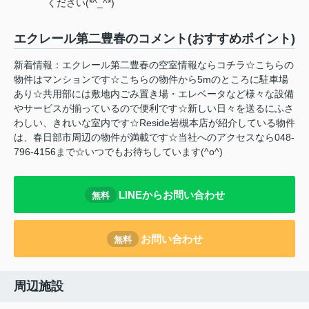
ください(*^_^*)
エクレール第二豊春のコメント(おすすめポイント)
新着情報：エクレール第二豊春の空室情報ならコチラ☆こちらの
物件はマンションです☆こちらの物件から5mのところに駐車場
あり☆共用部には敷地内ごみ置き場・エレベータなど様々な設備
やサービスが揃っているので便利です☆新しい日々を送るにふさ
わしい、きれいな室内です☆Reside岩槻本店が紹介している物件
は、春日部市周辺の物件が満載です☆当社へのアクセスなら048-
796-4156まで☆いつでもお待ちしています(^o^)
LINEからお問い合わせ
無料
お問い合わせ
無料
周辺施設