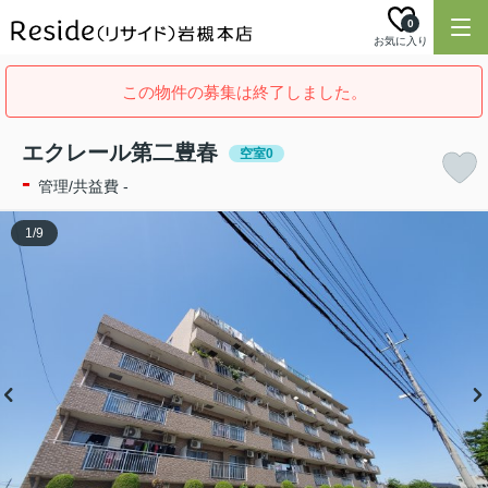
0
お気に入り
この物件の募集は終了しました。
エクレール第二豊春
空室0
-
管理/共益費 -
1
/
9