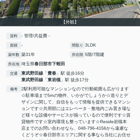
【外観】
- 管理/共益費 -
賃料
-
3LDK
面積
間取り
築31年
5階/7階建
築年数
所在階
埼玉県
春日部市
下蛭田
所在地
東武野田線
「
豊春
」駅 徒歩16分
交通
東武野田線
「
東岩槻
」駅 徒歩17分
2駅利用可能なマンションなので行動範囲も広がります
備考
☆駐車場まで5mの物件、いかがでしょうか☆造りとデ
ザインに関して、自信をもって情報を提供できるマンシ
ョンです☆共用部にはエレベータ・敷地内ごみ置き場な
ど様々な設備やサービスが揃っているので便利です☆賃
貸物件です☆室内環境も整っています☆Reside岩槻本
店までのお問い合わせなら、048-796-4156から遠慮な
くどうぞ☆春日部市エリアに関する事なら当社にお任せ