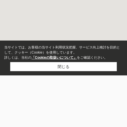
当サイトでは、お客様の当サイト利用状況把握、サービス向上検討を目的と
して、クッキー（Cookie）を使用しています。
詳しくは、当社の
「Cookieの取扱いについて」
をご確認ください。
閉じる
物件種別
居住用
店舗
Reside岩槻本店
事務所
土地
048-796-4156
お問い合わせ
その他事業用
駐車場