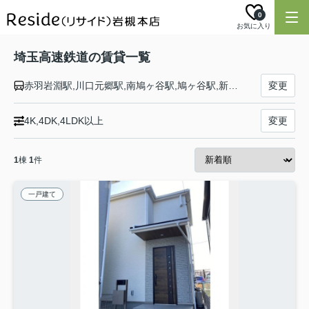
0
お気に入り
埼玉高速鉄道の賃貸一覧
赤羽岩淵駅,川口元郷駅,南鳩ヶ谷駅,鳩ヶ谷駅,新井宿駅,戸塚安行駅,東川口駅,浦和美園駅
変更
4K,4DK,4LDK以上
変更
1
棟
1
件
一戸建て