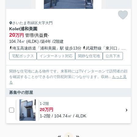
さいたま市緑区大字大門
Kolet浦和美園
20
万円
管理/共益費-
104.74㎡ (4LDK) /築4年 /2階建
埼玉高速鉄道「浦和美園」駅 徒歩13分
武蔵野線「東川口」駅 徒歩9分
宅配ボックス
インターネット対応
閑静な住宅地
公共下水
閑静な住宅地にある物件です。来客時にはTVインターホンで訪問者の顔
を確認することができるので防犯対策につながります。収納...
もっと見
る
募集中の部屋
1-2階
20万円
1-2階 / 104.74㎡ / 4LDK