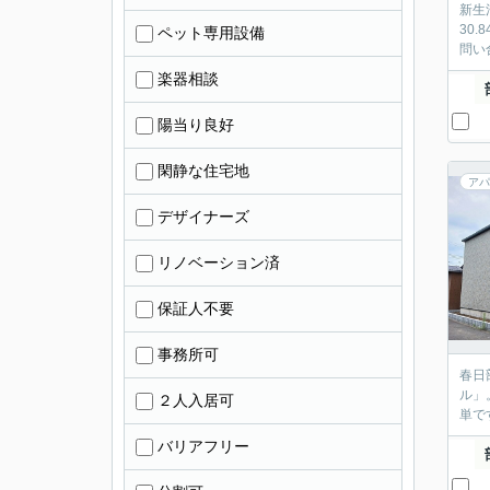
新生
30
ペット専用設備
問い
楽器相談
陽当り良好
閑静な住宅地
アパ
デザイナーズ
リノベーション済
保証人不要
事務所可
春日
ル」
２人入居可
単で
バリアフリー