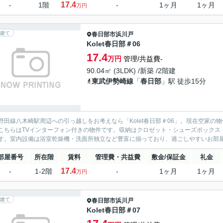
17.4
-
1階
-
1ヶ月
1ヶ月
万円
建て
春日部市
浜川戸
Kolet春日部＃06
17.4
万円
管理/共益費-
90.04㎡ (3LDK) /新築 /2階建
東武伊勢崎線
「
春日部
」駅 徒歩15分
野田線八木崎駅周辺への引っ越しをお考えなら「Kolet春日部＃06」。現在空家
こちらはTVインターフォン付きの物件です。収納はクロゼット・シューズボックス
す。室内設備は浴室乾燥機・洗面所独立など豊富に揃っており、過ごしやすいお部屋に
部屋番号
所在階
賃料
管理費・共益費
敷金/保証金
礼金
17.4
-
1-2階
-
1ヶ月
1ヶ月
万円
建て
春日部市
浜川戸
Kolet春日部＃07