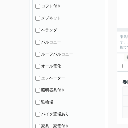
ロフト付き
メゾネット
ベランダ
東武
バルコニー
す。
能で
ルーフバルコニー
オール電化
エレベーター
春
照明器具付き
駐輪場
バイク置場あり
家具・家電付き