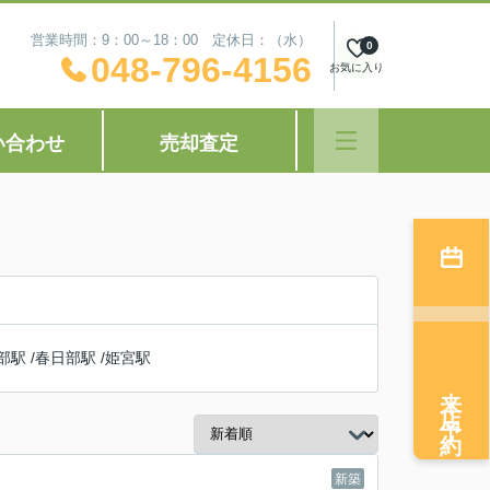
営業時間：9：00～18：00 定休日：（水）
0
048-796-4156
お気に入り
い合わせ
売却査定
部駅
/
春日部駅
/
姫宮駅
来店予約
新築