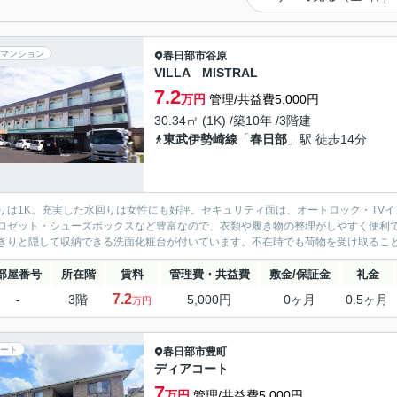
マンション
春日部市
谷原
VILLA MISTRAL
7.2
万円
管理/共益費5,000円
30.34㎡ (1K) /築10年 /3階建
東武伊勢崎線
「
春日部
」駅 徒歩14分
りは1K。充実した水回りは女性にも好評。セキュリティ面は、オートロック・TV
ロゼット・シューズボックスなど豊富なので、衣類や履き物の整理がしやすく便利
きりと隠して収納できる洗面化粧台が付いています。不在時でも荷物を受け取ることが
部屋番号
所在階
賃料
管理費・共益費
敷金/保証金
礼金
7.2
-
3階
5,000円
0ヶ月
0.5ヶ月
万円
ート
春日部市
豊町
ディアコート
7
万円
管理/共益費5,000円