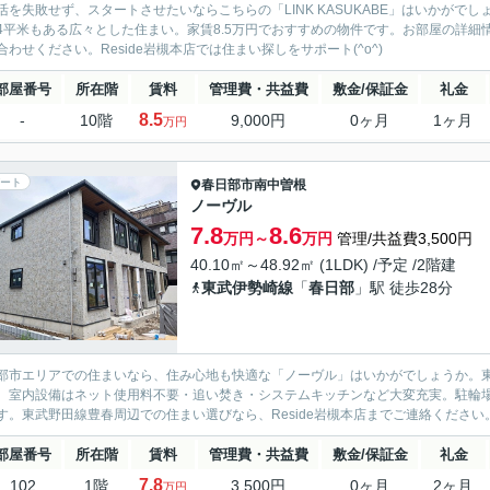
活を失敗せず、スタートさせたいならこちらの「LINK KASUKABE」はいかがでしょ
.84平米もある広々とした住まい。家賃8.5万円でおすすめの物件です。お部屋の詳細情報
合わせください。Reside岩槻本店では住まい探しをサポート(^o^)
部屋番号
所在階
賃料
管理費・共益費
敷金/保証金
礼金
8.5
-
10階
9,000円
0ヶ月
1ヶ月
万円
ート
春日部市
南中曽根
ノーヴル
7.8
8.6
万円～
万円
管理/共益費3,500円
40.10㎡～48.92㎡ (1LDK) /予定 /2階建
東武伊勢崎線
「
春日部
」駅 徒歩28分
部市エリアでの住まいなら、住み心地も快適な「ノーヴル」はいかがでしょうか。
。室内設備はネット使用料不要・追い焚き・システムキッチンなど大変充実。駐輪
す。東武野田線豊春周辺での住まい選びなら、Reside岩槻本店までご連絡ください。048-
部屋番号
所在階
賃料
管理費・共益費
敷金/保証金
礼金
7.8
102
1階
3,500円
0ヶ月
2ヶ月
万円