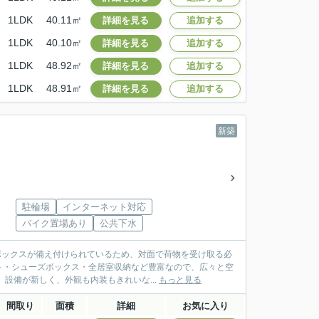
1LDK
40.11㎡
詳細を見る
追加する
1LDK
40.10㎡
詳細を見る
追加する
1LDK
48.92㎡
詳細を見る
追加する
1LDK
48.91㎡
詳細を見る
追加する
新築
駐輪場
インターネット対応
バイク置場あり
公共下水
配ボックスが備え付けられているため、対面で荷物を受け取る必
ト・シューズボックス・全居室収納など豊富なので、広々と空
設備が新しく、外観も内装もきれいな...
もっと見る
間取り
面積
詳細
お気に入り