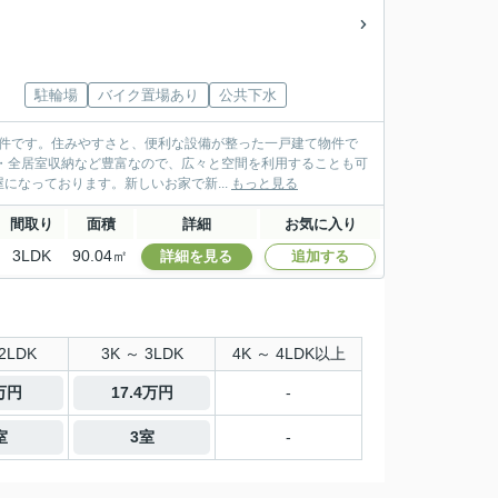
駐輪場
バイク置場あり
公共下水
の物件です。住みやすさと、便利な設備が整った一戸建て物件で
・全居室収納など豊富なので、広々と空間を利用することも可
なっております。新しいお家で新...
もっと見る
間取り
面積
詳細
お気に入り
3LDK
90.04㎡
詳細を見る
追加する
2LDK
3K ～ 3LDK
4K ～ 4LDK以上
9万円
17.4万円
-
室
3室
-