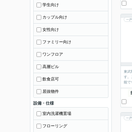
学生向け
カップル向け
一戸
女性向け
ファミリー向け
ワンフロア
高層ビル
東武
す。
飲食店可
能で
居抜物件
設備・仕様
室内洗濯機置場
一戸
フローリング