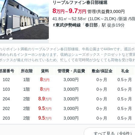
リーブルファイン春日部樋堀
8
9.7
万円～
万円
管理/共益費3,000円
41.81㎡～52.58㎡ (1LDK～2LDK) /新築 /
東武伊勢崎線
「
春日部
」駅 徒歩19分
わりポイント満載のリーブルファイン春日部樋堀。牛島公園まで449mです。通話
決められるインターホンがあります。収納はシューズボックス・クロゼットなど豊
ボックスが備え付けられているため、忙しくて在宅時間が少なくても荷物を受け取れま
部屋番号
所在階
賃料
管理費・共益費
敷金/保証金
礼金
8
102
1階
3,000円
0ヶ月
0.5ヶ月
万円
8
103
1階
3,000円
0ヶ月
0.5ヶ月
万円
8.9
204
2階
3,000円
0ヶ月
0.5ヶ月
万円
9.5
202
2階
3,000円
0ヶ月
0.5ヶ月
万円
9.5
203
2階
3,000円
0ヶ月
0.5ヶ月
万円
すべて見る（全6件）