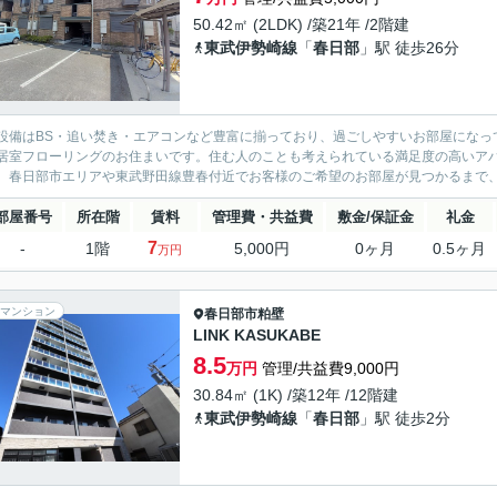
50.42㎡ (2LDK) /築21年 /2階建
東武伊勢崎線
「
春日部
」駅 徒歩26分
設備はBS・追い焚き・エアコンなど豊富に揃っており、過ごしやすいお部屋になっ
居室フローリングのお住まいです。住む人のことも考えられている満足度の高いア
。春日部市エリアや東武野田線豊春付近でお客様のご希望のお部屋が見つかるまで、
部屋番号
所在階
賃料
管理費・共益費
敷金/保証金
礼金
7
-
1階
5,000円
0ヶ月
0.5ヶ月
万円
マンション
春日部市
粕壁
LINK KASUKABE
8.5
万円
管理/共益費9,000円
30.84㎡ (1K) /築12年 /12階建
東武伊勢崎線
「
春日部
」駅 徒歩2分