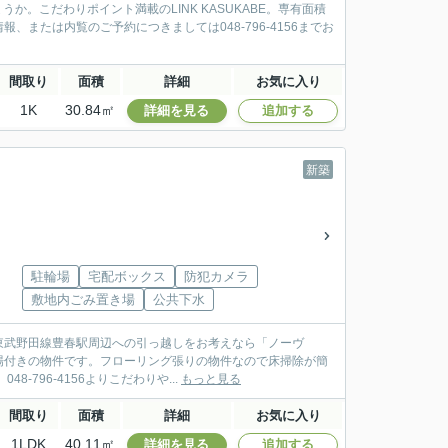
うか。こだわりポイント満載のLINK KASUKABE。専有面積
、または内覧のご予約につきましては048-796-4156までお
間取り
面積
詳細
お気に入り
1K
30.84㎡
詳細を見る
追加する
新築
駐輪場
宅配ボックス
防犯カメラ
敷地内ごみ置き場
公共下水
東武野田線豊春駅周辺への引っ越しをお考えなら「ノーヴ
場付きの物件です。フローリング張りの物件なので床掃除が簡
796-4156よりこだわりや...
もっと見る
間取り
面積
詳細
お気に入り
1LDK
40.11㎡
詳細を見る
追加する