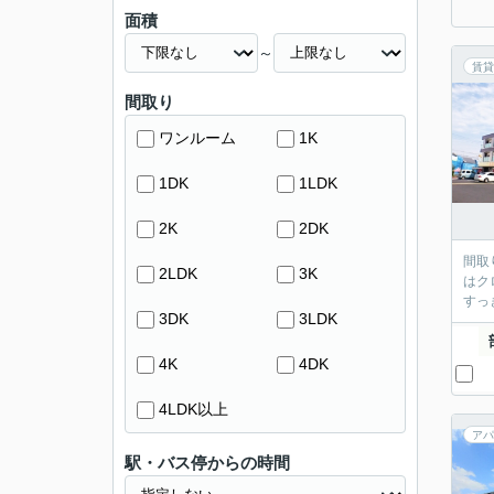
面積
～
賃貸
間取り
ワンルーム
1K
1DK
1LDK
2K
2DK
間取
2LDK
3K
はク
すっ
3DK
3LDK
4K
4DK
4LDK以上
アパ
駅・バス停からの時間