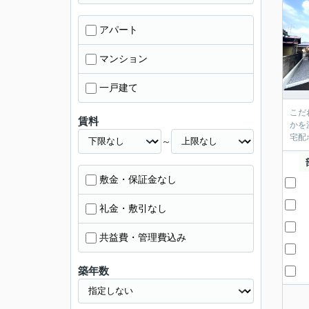
アパート
マンション
一戸建て
こだ
賃料
かを
宅配
～
敷金・保証金なし
礼金・敷引なし
共益費・管理費込み
築年数