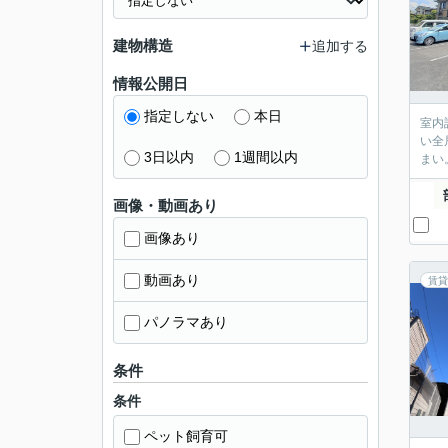
建物構造
追加する
情報公開日
指定しない
本日
室内
い全
3日以内
1週間以内
まい
画像・動画あり
画像あり
動画あり
賃貸
パノラマあり
条件
条件
ペット飼育可