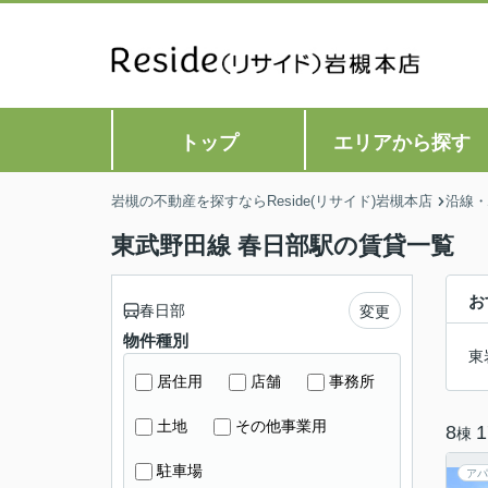
トップ
エリアから探す
岩槻の不動産を探すならReside(リサイド)岩槻本店
沿線・
東武野田線 春日部駅の賃貸一覧
お
春日部
変更
物件種別
東
居住用
店舗
事務所
土地
その他事業用
8
1
棟
駐車場
アパ