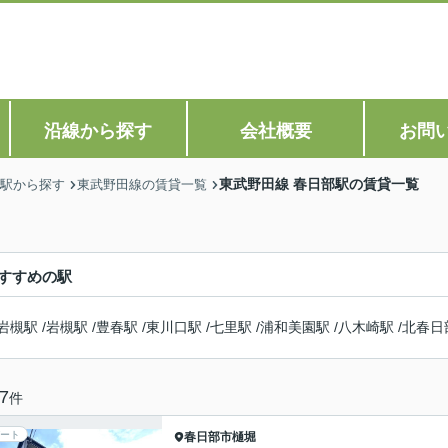
沿線から探す
会社概要
お問
東武野田線 春日部駅の賃貸一覧
駅から探す
東武野田線の賃貸一覧
すすめの駅
岩槻駅
/
岩槻駅
/
豊春駅
/
東川口駅
/
七里駅
/
浦和美園駅
/
八木崎駅
/
北春日
7
件
ート
春日部市
樋堀