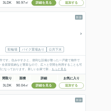
3LDK
90.97㎡
詳細を見る
追加する
新築
駐輪場
バイク置場あり
公共下水
の物件です。住みやすさと、便利な設備が整った一戸建て物件で
・全居室収納など豊富なので、広々と空間を利用することも可
なっております。新しいお家で新...
もっと見る
間取り
面積
詳細
お気に入り
3LDK
90.04㎡
詳細を見る
追加する
新築