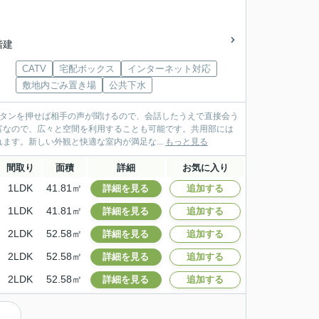
5階建
CATV
宅配ボックス
インターネット対応
敷地内ごみ置き場
公共下水
ボタンを押せば相手の声が聞けるので、会話したうえで直接会う
富なので、広々と空間を利用することも可能です。共用部には
す。新しい外観と快適な室内が満足な...
もっと見る
間取り
面積
詳細
お気に入り
1LDK
41.81㎡
詳細を見る
追加する
1LDK
41.81㎡
詳細を見る
追加する
2LDK
52.58㎡
詳細を見る
追加する
2LDK
52.58㎡
詳細を見る
追加する
2LDK
52.58㎡
詳細を見る
追加する