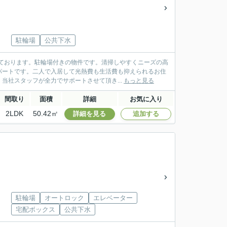
駐輪場
公共下水
ております。駐輪場付きの物件です。清掃しやすくニーズの高
パートです。二人で入居して光熱費も生活費も抑えられるお住
当社スタッフが全力でサポートさせて頂き...
もっと見る
間取り
面積
詳細
お気に入り
2LDK
50.42㎡
詳細を見る
追加する
駐輪場
オートロック
エレベーター
宅配ボックス
公共下水