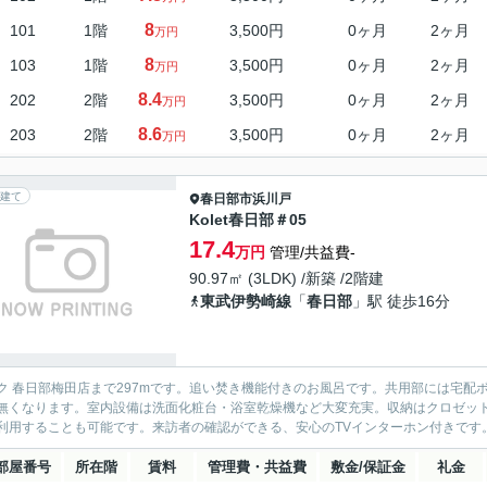
8
101
1階
3,500円
0ヶ月
2ヶ月
万円
8
103
1階
3,500円
0ヶ月
2ヶ月
万円
8.4
202
2階
3,500円
0ヶ月
2ヶ月
万円
8.6
203
2階
3,500円
0ヶ月
2ヶ月
万円
建て
春日部市
浜川戸
Kolet春日部＃05
17.4
万円
管理/共益費-
90.97㎡ (3LDK) /新築 /2階建
東武伊勢崎線
「
春日部
」駅 徒歩16分
ク 春日部梅田店まで297mです。追い焚き機能付きのお風呂です。共用部には宅
無くなります。室内設備は洗面化粧台・浴室乾燥機など大変充実。収納はクロゼッ
利用することも可能です。来訪者の確認ができる、安心のTVインターホン付きです。
部屋番号
所在階
賃料
管理費・共益費
敷金/保証金
礼金