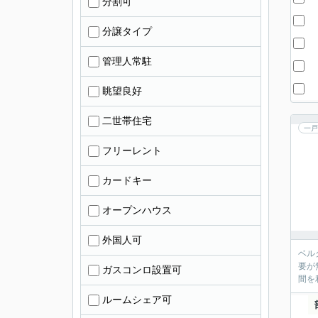
分割可
分譲タイプ
管理人常駐
眺望良好
二世帯住宅
一戸
フリーレント
カードキー
オープンハウス
外国人可
ベル
要が
ガスコンロ設置可
間を
ルームシェア可