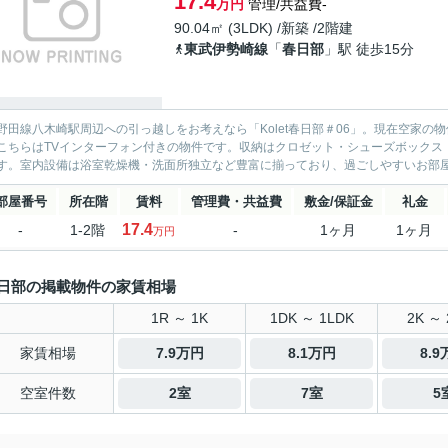
17.4
万円
管理/共益費-
90.04㎡ (3LDK) /新築 /2階建
東武伊勢崎線
「
春日部
」駅 徒歩15分
野田線八木崎駅周辺への引っ越しをお考えなら「Kolet春日部＃06」。現在空家
こちらはTVインターフォン付きの物件です。収納はクロゼット・シューズボックス
す。室内設備は浴室乾燥機・洗面所独立など豊富に揃っており、過ごしやすいお部屋に
部屋番号
所在階
賃料
管理費・共益費
敷金/保証金
礼金
17.4
-
1-2階
-
1ヶ月
1ヶ月
万円
日部の掲載物件の家賃相場
1R ～ 1K
1DK ～ 1LDK
2K ～ 
家賃相場
7.9万円
8.1万円
8.
空室件数
2室
7室
5