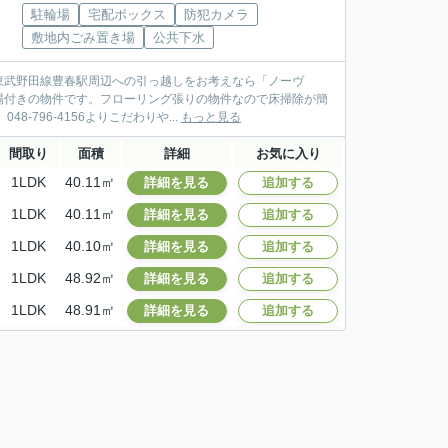
駐輪場
宅配ボックス
防犯カメラ
敷地内ごみ置き場
公共下水
東武野田線豊春駅周辺への引っ越しをお考えなら「ノーヴ
場付きの物件です。フローリング張りの物件なので床掃除が簡
796-4156よりこだわりや...
もっと見る
間取り
面積
詳細
お気に入り
1LDK
40.11㎡
詳細を見る
追加する
1LDK
40.11㎡
詳細を見る
追加する
1LDK
40.10㎡
詳細を見る
追加する
1LDK
48.92㎡
詳細を見る
追加する
1LDK
48.91㎡
詳細を見る
追加する