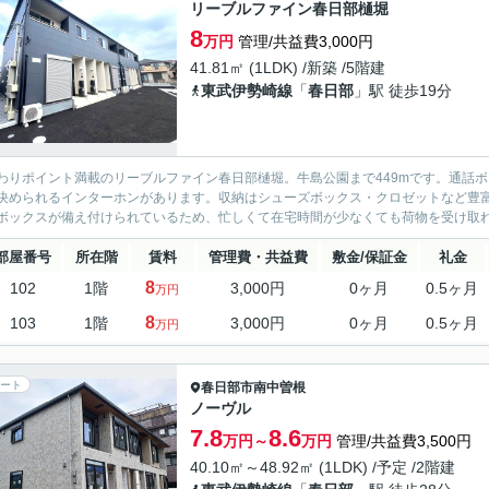
リーブルファイン春日部樋堀
8
万円
管理/共益費3,000円
41.81㎡ (1LDK) /新築 /5階建
東武伊勢崎線
「
春日部
」駅 徒歩19分
わりポイント満載のリーブルファイン春日部樋堀。牛島公園まで449mです。通話
決められるインターホンがあります。収納はシューズボックス・クロゼットなど豊
ボックスが備え付けられているため、忙しくて在宅時間が少なくても荷物を受け取れま
部屋番号
所在階
賃料
管理費・共益費
敷金/保証金
礼金
8
102
1階
3,000円
0ヶ月
0.5ヶ月
万円
8
103
1階
3,000円
0ヶ月
0.5ヶ月
万円
ート
春日部市
南中曽根
ノーヴル
7.8
8.6
万円～
万円
管理/共益費3,500円
40.10㎡～48.92㎡ (1LDK) /予定 /2階建