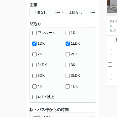
面積
～
春日
間取り
ル」
単で
ワンルーム
1K
1DK
1LDK
2K
2DK
2LDK
3K
3DK
3LDK
4K
4DK
4LDK以上
駅・バス停からの時間