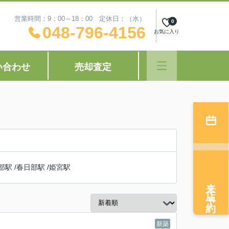
営業時間：9：00～18：00 定休日：（水）
0
048-796-4156
お気に入り
い合わせ
売却査定
部駅
/
春日部駅
/
姫宮駅
来店予約
新築