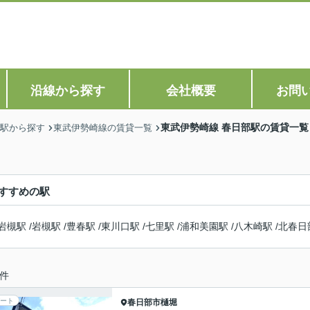
沿線から探す
会社概要
お問
東武伊勢崎線 春日部駅の賃貸一覧
駅から探す
東武伊勢崎線の賃貸一覧
すすめの駅
岩槻駅
/
岩槻駅
/
豊春駅
/
東川口駅
/
七里駅
/
浦和美園駅
/
八木崎駅
/
北春日
件
ート
春日部市
樋堀