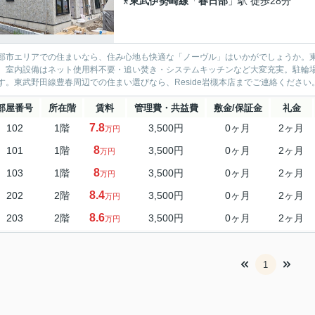
東武伊勢崎線
「
春日部
」駅 徒歩28分
部市エリアでの住まいなら、住み心地も快適な「ノーヴル」はいかがでしょうか。
。室内設備はネット使用料不要・追い焚き・システムキッチンなど大変充実。駐輪
す。東武野田線豊春周辺での住まい選びなら、Reside岩槻本店までご連絡ください。048-
部屋番号
所在階
賃料
管理費・共益費
敷金/保証金
礼金
7.8
102
1階
3,500円
0ヶ月
2ヶ月
万円
8
101
1階
3,500円
0ヶ月
2ヶ月
万円
8
103
1階
3,500円
0ヶ月
2ヶ月
万円
8.4
202
2階
3,500円
0ヶ月
2ヶ月
万円
8.6
203
2階
3,500円
0ヶ月
2ヶ月
万円
1