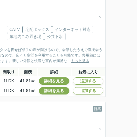
CATV
宅配ボックス
インターネット対応
敷地内ごみ置き場
公共下水
ボタンを押せば相手の声が聞けるので、会話したうえで直接会う
富なので、広々と空間を利用することも可能です。共用部には
す。新しい外観と快適な室内が満足な...
もっと見る
間取り
面積
詳細
お気に入り
1LDK
41.81㎡
詳細を見る
追加する
1LDK
41.81㎡
詳細を見る
追加する
新築