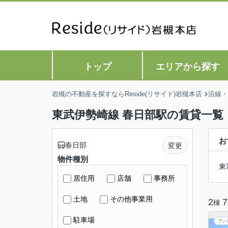
トップ
エリアから探す
岩槻の不動産を探すならReside(リサイド)岩槻本店
沿線・
東武伊勢崎線 春日部駅の賃貸一覧
お
春日部
変更
物件種別
東
居住用
店舗
事務所
土地
その他事業用
2
7
棟
駐車場
アパ