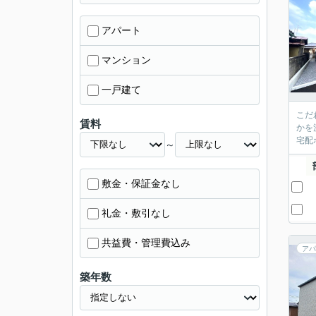
アパート
マンション
一戸建て
こだ
賃料
かを
宅配
～
敷金・保証金なし
礼金・敷引なし
共益費・管理費込み
アパ
築年数