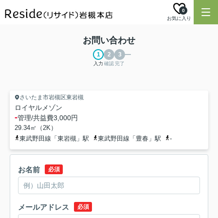
0
お気に入り
お問い合わせ
入力
確認
完了
さいたま市岩槻区東岩槻
ロイヤルメゾン
-
管理/共益費
3,000円
29.34㎡（2K）
東武野田線「東岩槻」駅
東武野田線「豊春」駅
-
お名前
必須
メールアドレス
必須