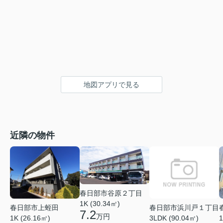
地図アプリで見る
近隣の物件
春日部市谷原２丁目
1K (30.34㎡)
春日部市上蛭田
春日部市浜川戸１丁目
7.2
万円
1
1K (26.16㎡)
3LDK (90.04㎡)