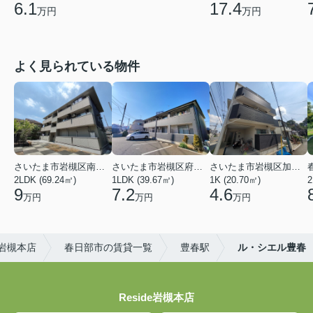
6.1
17.4
万円
万円
よく見られている物件
さいたま市岩槻区南平野４丁目
さいたま市岩槻区府内１丁目
さいたま市岩槻区加倉１丁目
2LDK (69.24㎡)
1LDK (39.67㎡)
1K (20.70㎡)
2
9
7.2
4.6
万円
万円
万円
)岩槻本店
春日部市の賃貸一覧
豊春駅
ル・シエル豊春
Reside岩槻本店