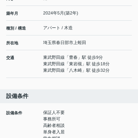
2024年5月(築2年)
築年月
アパート / 木造
種別 / 構造
埼玉県
春日部市
上蛭田
所在地
東武野田線
「
豊春
」駅 徒歩9分
交通
東武野田線
「
東岩槻
」駅 徒歩18分
東武野田線
「
八木崎
」駅 徒歩32分
設備条件
保証人不要
設備条件
事務所可
高齢者相談
単身者入居