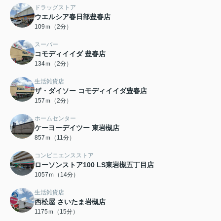
ドラッグストア
ウエルシア春日部豊春店
109ｍ（2分）
スーパー
コモディイイダ 豊春店
134ｍ（2分）
生活雑貨店
ザ・ダイソー コモディイイダ豊春店
157ｍ（2分）
ホームセンター
ケーヨーデイツー 東岩槻店
857ｍ（11分）
コンビニエンスストア
ローソンストア100 LS東岩槻五丁目店
1057ｍ（14分）
生活雑貨店
西松屋 さいたま岩槻店
1175ｍ（15分）