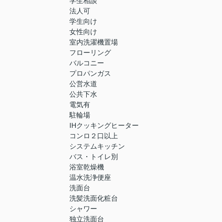
学生相談
法人可
学生向け
女性向け
室内洗濯機置場
フローリング
バルコニー
プロパンガス
公営水道
公共下水
電気有
駐輪場
IHクッキングヒーター
コンロ２口以上
システムキッチン
バス・トイレ別
浴室乾燥機
温水洗浄便座
洗面台
洗髪洗面化粧台
シャワー
独立洗面台