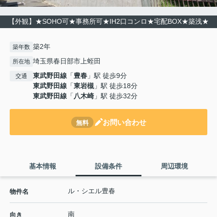
【外観】★SOHO可★事務所可★IH2口コンロ★宅配BOX★築浅★
築2年
築年数
埼玉県春日部市上蛭田
所在地
東武野田線
「
豊春
」駅 徒歩9分
交通
東武野田線
「
東岩槻
」駅 徒歩18分
東武野田線
「
八木崎
」駅 徒歩32分
お問い合わせ
無料
基本情報
設備条件
周辺環境
ル・シエル豊春
物件名
南
向き