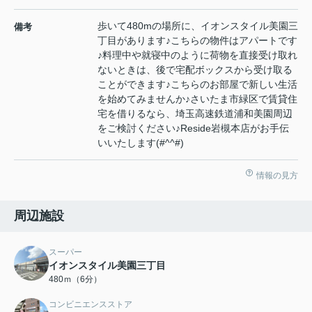
歩いて480mの場所に、イオンスタイル美園三
備考
丁目があります♪こちらの物件はアパートです
♪料理中や就寝中のように荷物を直接受け取れ
ないときは、後で宅配ボックスから受け取る
ことができます♪こちらのお部屋で新しい生活
を始めてみませんか♪さいたま市緑区で賃貸住
宅を借りるなら、埼玉高速鉄道浦和美園周辺
をご検討ください♪Reside岩槻本店がお手伝
いいたします(#^^#)
情報の見方
周辺施設
スーパー
イオンスタイル美園三丁目
480ｍ（6分）
コンビニエンスストア