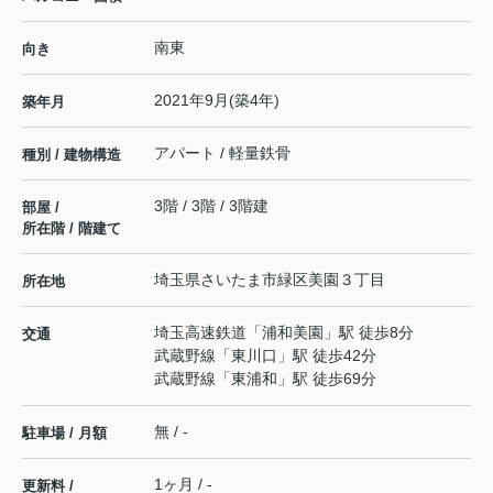
南東
向き
2021年9月(築4年)
築年月
アパート / 軽量鉄骨
種別 / 建物構造
3階 / 3階 / 3階建
部屋 /
所在階 / 階建て
埼玉県
さいたま市緑区
美園
３丁目
所在地
埼玉高速鉄道
「
浦和美園
」駅 徒歩8分
交通
武蔵野線
「
東川口
」駅 徒歩42分
武蔵野線
「
東浦和
」駅 徒歩69分
無 / -
駐車場 / 月額
1ヶ月 / -
更新料 /