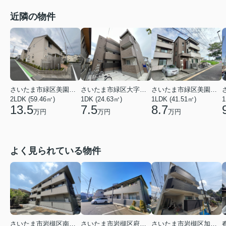
近隣の物件
さいたま市緑区美園６丁目
さいたま市緑区大字下野田
さいたま市緑区美園３丁目
2LDK (59.46㎡)
1DK (24.63㎡)
1LDK (41.51㎡)
1
13.5
7.5
8.7
万円
万円
万円
よく見られている物件
さいたま市岩槻区南平野４丁目
さいたま市岩槻区府内１丁目
さいたま市岩槻区加倉１丁目