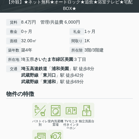
【外観】★ネット無料★オートロック★追炊★浴室テレビ★宅配
BOX★
8.4万円 管理/共益費 6,000円
賃料
0ヶ月
1ヶ月
敷金
礼金
32.00㎡
1K
面積
間取り
築4年
3階/3階建
築年数
所在階
埼玉県
さいたま市緑区
美園
３丁目
所在地
埼玉高速鉄道
「
浦和美園
」駅 徒歩8分
交通
武蔵野線
「
東川口
」駅 徒歩42分
武蔵野線
「
東浦和
」駅 徒歩69分
物件の特徴
バストイレ
室内洗濯機
TVモニタ
独立洗面台
別
置場
付きインタ
ーホン