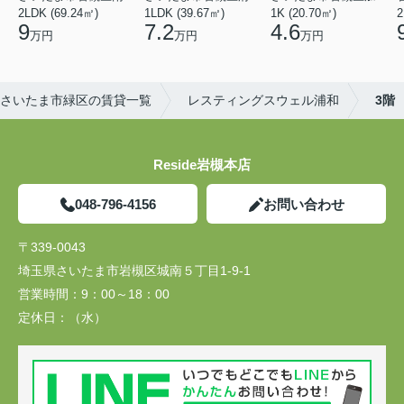
2LDK (69.24㎡)
1LDK (39.67㎡)
1K (20.70㎡)
2
9
7.2
4.6
万円
万円
万円
さいたま市緑区の賃貸一覧
レスティングスウェル浦和
3階
Reside岩槻本店
048-796-4156
お問い合わせ
〒339-0043
埼玉県さいたま市岩槻区城南５丁目1-9-1
営業時間：
9：00～18：00
定休日：
（水）