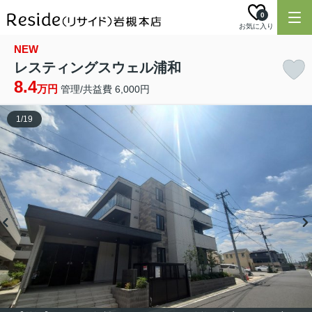
0
お気に入り
NEW
レスティングスウェル浦和
8.4
万円
管理/共益費 6,000円
1
/
19