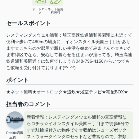
オートロッ
ネット使用
ク
料無料
セールスポイント
レスティングスウェル浦和：埼玉高速鉄道浦和美園駅にも近くて
便利☆歩いて480mの場所に、イオンスタイル美園三丁目があり
ます☆こちらのお部屋で新しい生活を始めてみませんか☆さいた
ま市緑区でなら、安心して暮らせる住まいが揃ってる、埼玉高速
鉄道浦和美園近くは如何でしょう☆048-796-4156からいつでも
ご依頼を受け付けております(*^_^*)
ポイント
★ネット無料★オートロック★追炊★浴室テレビ★宅配BOX★
担当者のコメント
新着情報：レスティングスウェル浦和の空室情報な
らコチラ☆イオンスタイル美園三丁目まで徒歩6分で
す☆駐輪場付きの物件です☆収納はシューズボック
Reside岩槻
ス・ウォークインクロゼットなど豊富なので、衣類
本店