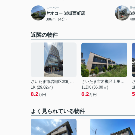
スーパー
郵
ヤオコー 岩槻西町店
岩
306ｍ（4分）
4
近隣の物件
さいたま市岩槻区本町１丁目
さいたま市岩槻区上里１丁目
1K (29.02㎡)
1LDK (36.00㎡)
1
8.2
6.2
5
万円
万円
よく見られている物件