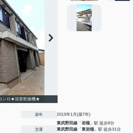
コンロ★浴室乾燥機★
2019年1月(築7年)
築年
東武野田線
「
岩槻
」駅 徒歩8分
東武野田線
「
東岩槻
」駅 徒歩31分
交通