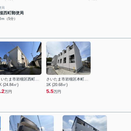
便局
槻西町郵便局
00ｍ（5分）
さいたま市岩槻区西町５丁目
さいたま市岩槻区本町３丁目
K (24.84㎡)
1K (20.68㎡)
.2
5.5
万円
万円