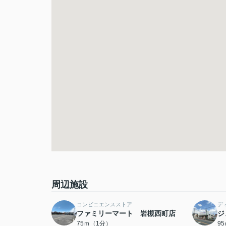
周辺施設
コンビニエンスストア
デ
ファミリーマート 岩槻西町店
ジ
75ｍ（1分）
9