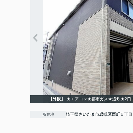
【外観】
★エアコン★都市ガス★追炊★2口
埼玉県
さいたま市岩槻区
西町
５丁目
所在地