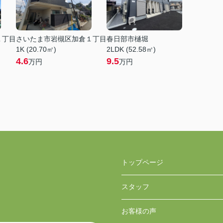
１丁目
さいたま市岩槻区加倉１丁目
春日部市樋堀
1K (20.70㎡)
2LDK (52.58㎡)
4.6
9.5
万円
万円
トップページ
スタッフ
お客様の声