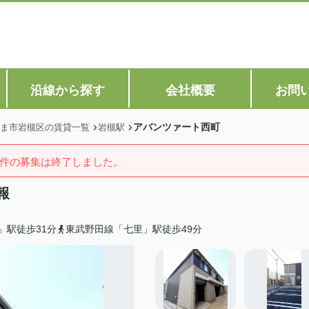
沿線から探す
会社概要
お問
アバンツァート西町
ま市岩槻区の賃貸一覧
岩槻駅
件の募集は終了しました。
報
」駅徒歩31分
東武野田線「七里」駅徒歩49分