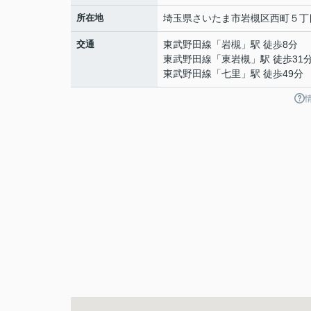
所在地
埼玉県
さいたま市岩槻区
西町
５丁
交通
東武野田線
「
岩槻
」駅 徒歩8分
東武野田線
「
東岩槻
」駅 徒歩31
東武野田線
「
七里
」駅 徒歩49分