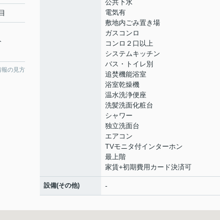
公共下水
電気有
目
敷地内ごみ置き場
ガスコンロ
分
コンロ２口以上
システムキッチン
バス・トイレ別
情報の見方
追焚機能浴室
浴室乾燥機
温水洗浄便座
洗髪洗面化粧台
シャワー
独立洗面台
エアコン
TVモニタ付インターホン
最上階
家賃+初期費用カード決済可
設備(その他)
-