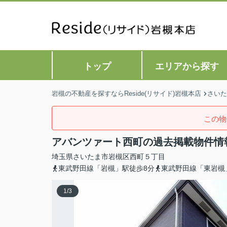
トップ
エリアから探す
岩槻の不動産を探すならReside(リサイド)岩槻本店
さいた
この物
アバンツァート西町の過去掲載物件情
埼玉県
さいたま市岩槻区
西町
５丁目
東武野田線「岩槻」駅徒歩8分
東武野田線「東岩槻
1
/
3