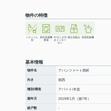
物件の特徴
バストイレ
室内洗濯機
TVモニタ付
独立洗面台
浴室乾燥機
別
置場
きインター
ホン
基本情報
物件名
アバンツァート西町
向き
南西
種別/構造
アパート/木造
築年月
2019年1月（築7年）
総戸数
-