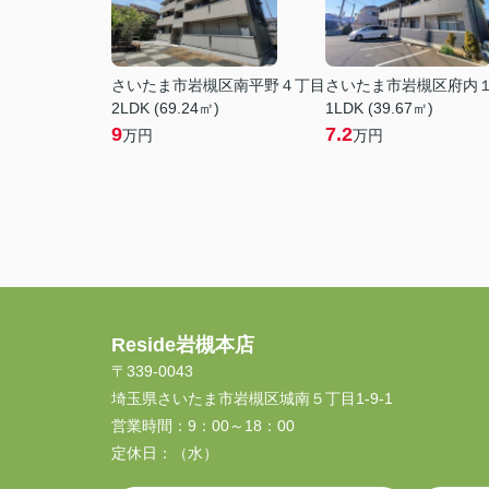
さいたま市岩槻区南平野４丁目
さいたま市岩槻区府内
2LDK (69.24㎡)
1LDK (39.67㎡)
9
7.2
万円
万円
Reside岩槻本店
〒339-0043
埼玉県さいたま市岩槻区城南５丁目1-9-1
営業時間：
9：00～18：00
定休日：
（水）