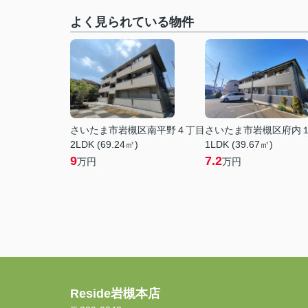
よく見られている物件
さいたま市岩槻区南平野４丁目
さいたま市岩槻区府内
2LDK (69.24㎡)
1LDK (39.67㎡)
9
7.2
万円
万円
Reside岩槻本店