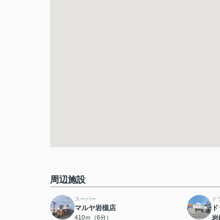
周辺施設
スーパー
ド
マルヤ岩槻店
ド
410ｍ（6分）
岩