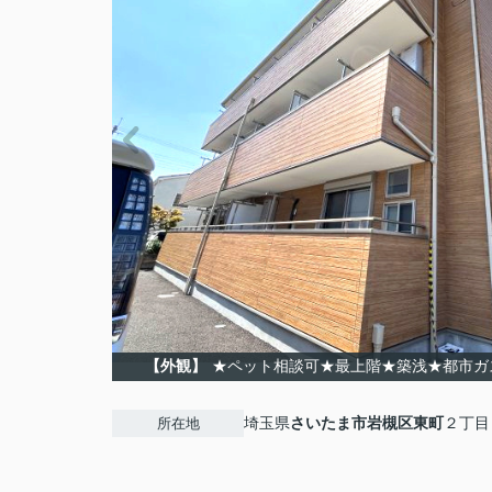
【外観】
★ペット相談可★最上階★築浅★都市ガ
埼玉県
さいたま市岩槻区
東町
２丁目
所在地