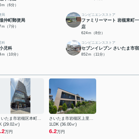
50ｍ（6分）
便局
コンビニエンスストア
槻仲町郵便局
ファミリーマート 岩槻東町
57ｍ（7分）
店
624ｍ（8分）
児科
コンビニエンスストア
小児科
セブンイレブン さいたま市
34ｍ（10分）
852ｍ（11分）
さいたま市岩槻区本町１丁目
さいたま市岩槻区上里１丁目
K (29.02㎡)
1LDK (36.00㎡)
.2
6.2
万円
万円