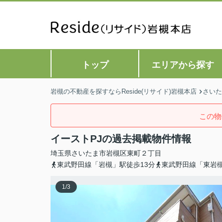
トップ
エリアから探す
岩槻の不動産を探すならReside(リサイド)岩槻本店
さいた
この物
イーストPJの過去掲載物件情報
埼玉県
さいたま市岩槻区
東町
２丁目
東武野田線「岩槻」駅徒歩13分
東武野田線「東岩槻
1
/
3