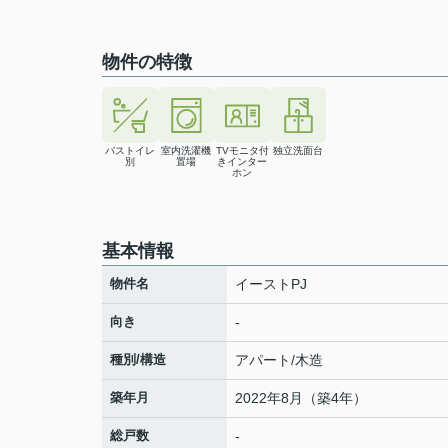
物件の特徴
バストイレ
室内洗濯機
TVモニタ付
独立洗面台
別
置場
きインター
ホン
基本情報
物件名
イーストPJ
向き
-
種別/構造
アパート/木造
築年月
2022年8月（築4年）
総戸数
-