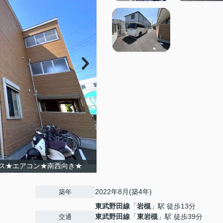
ス★エアコン★南西向き★
2022年8月(築4年)
築年
東武野田線
「
岩槻
」駅 徒歩13分
東武野田線
「
東岩槻
」駅 徒歩39分
交通