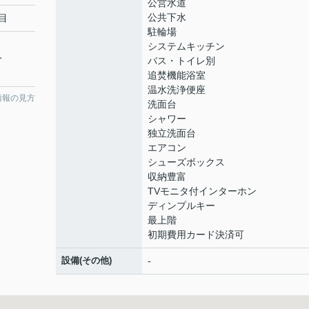
公営水道
公共下水
目
駐輪場
システムキッチン
分
バス・トイレ別
追焚機能浴室
温水洗浄便座
情報の見方
洗面台
シャワー
独立洗面台
エアコン
シューズボックス
収納豊富
TVモニタ付インターホン
ディンプルキー
最上階
初期費用カード決済可
設備(その他)
-