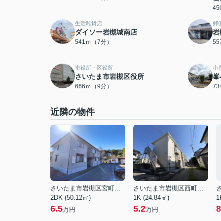
4
生活雑貨店
郵
ダイソー岩槻城南店
岩
541ｍ（7分）
5
市役所・区役所
小
さいたま市岩槻区役所
峯
666ｍ（9分）
7
近隣の物件
さいたま市岩槻区宮町２丁目
さいたま市岩槻区西町５丁目
2DK (50.12㎡)
1K (24.84㎡)
1
6.5
5.2
8
万円
万円