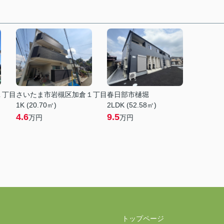
１丁目
さいたま市岩槻区加倉１丁目
春日部市樋堀
1K (20.70㎡)
2LDK (52.58㎡)
4.6
9.5
万円
万円
トップページ