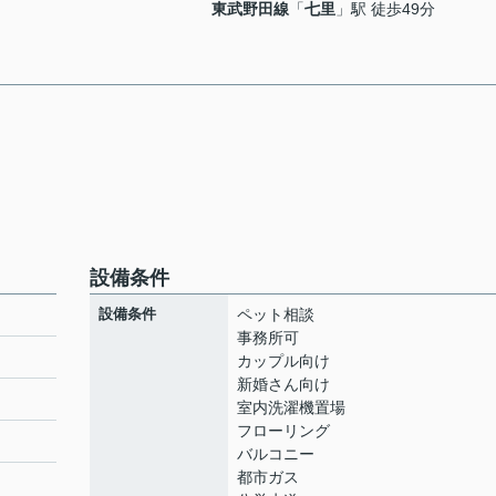
東武野田線
「
七里
」駅 徒歩49分
設備条件
設備条件
ペット相談
事務所可
カップル向け
新婚さん向け
室内洗濯機置場
フローリング
バルコニー
都市ガス