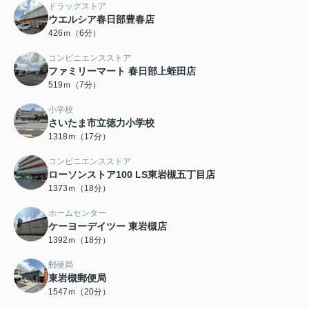
ドラッグストア
ウエルシア春日部豊春店
426ｍ（6分）
コンビニエンスストア
ファミリーマート 春日部上蛭田店
519ｍ（7分）
小学校
さいたま市立徳力小学校
1318ｍ（17分）
コンビニエンスストア
ローソンストア100 LS東岩槻五丁目店
1373ｍ（18分）
ホームセンター
ケーヨーデイツー 東岩槻店
1392ｍ（18分）
郵便局
東岩槻郵便局
1547ｍ（20分）