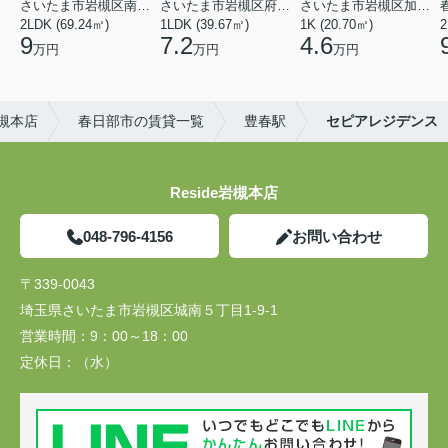
さいたま市岩槻区南平野４丁目
さいたま市岩槻区府内１丁目
さいたま市岩槻区加倉１丁目
2LDK (69.24㎡)
1LDK (39.67㎡)
1K (20.70㎡)
2
9
7.2
4.6
万円
万円
万円
岩槻本店
春日部市の賃貸一覧
豊春駅
セピアレジデンス
Reside岩槻本店
048-796-4156
お問い合わせ
〒339-0043
埼玉県さいたま市岩槻区城南５丁目1-9-1
営業時間：
9：00～18：00
定休日：
（水）