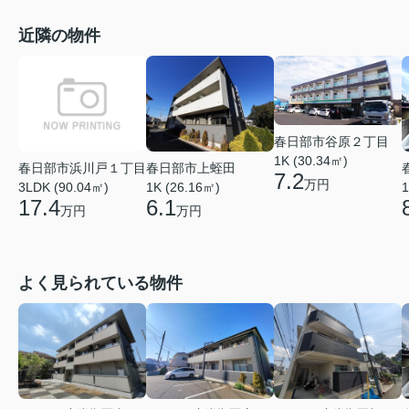
近隣の物件
春日部市谷原２丁目
1K (30.34㎡)
春日部市浜川戸１丁目
春日部市上蛭田
7.2
万円
3LDK (90.04㎡)
1K (26.16㎡)
1
17.4
6.1
万円
万円
よく見られている物件