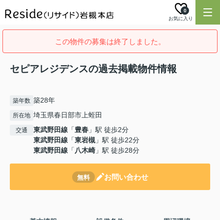
0
お気に入り
この物件の募集は終了しました。
セピアレジデンスの過去掲載物件情報
築28年
築年数
埼玉県春日部市上蛭田
所在地
東武野田線
「
豊春
」駅 徒歩2分
交通
東武野田線
「
東岩槻
」駅 徒歩22分
東武野田線
「
八木崎
」駅 徒歩28分
お問い合わせ
無料