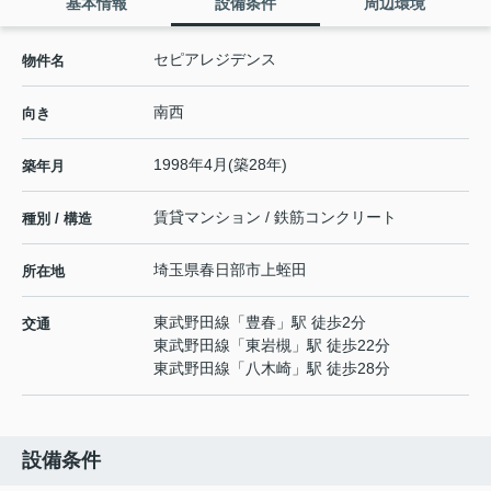
基本情報
設備条件
周辺環境
セピアレジデンス
物件名
南西
向き
1998年4月(築28年)
築年月
賃貸マンション / 鉄筋コンクリート
種別 / 構造
埼玉県
春日部市
上蛭田
所在地
東武野田線
「
豊春
」駅 徒歩2分
交通
東武野田線
「
東岩槻
」駅 徒歩22分
東武野田線
「
八木崎
」駅 徒歩28分
設備条件