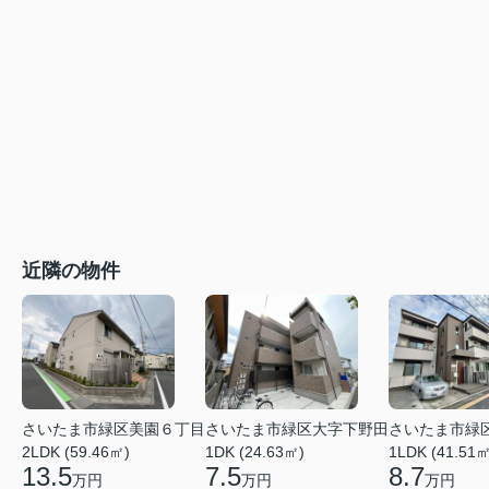
近隣の物件
さいたま市緑区美園６丁目
さいたま市緑区大字下野田
さいたま市緑
2LDK (59.46㎡)
1DK (24.63㎡)
1LDK (41.51㎡
13.5
7.5
8.7
万円
万円
万円