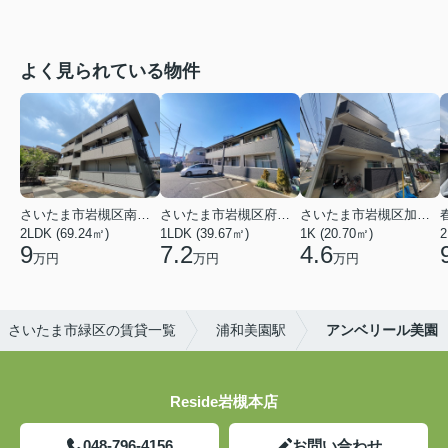
よく見られている物件
さいたま市岩槻区南平野４丁目
さいたま市岩槻区府内１丁目
さいたま市岩槻区加倉１丁目
2LDK (69.24㎡)
1LDK (39.67㎡)
1K (20.70㎡)
2
9
7.2
4.6
万円
万円
万円
さいたま市緑区の賃貸一覧
浦和美園駅
アンベリール美園
Reside岩槻本店
048-796-4156
お問い合わせ