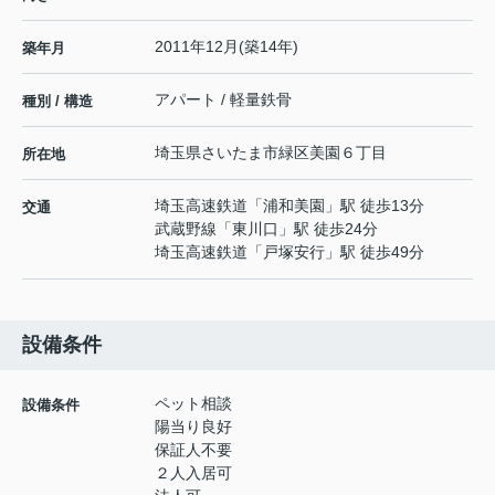
2011年12月(築14年)
築年月
アパート / 軽量鉄骨
種別 / 構造
埼玉県
さいたま市緑区
美園
６丁目
所在地
埼玉高速鉄道
「
浦和美園
」駅 徒歩13分
交通
武蔵野線
「
東川口
」駅 徒歩24分
埼玉高速鉄道
「
戸塚安行
」駅 徒歩49分
設備条件
ペット相談
設備条件
陽当り良好
保証人不要
２人入居可