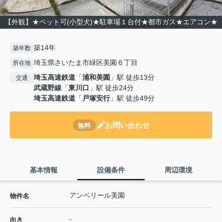
【外観】★ペット可(小型犬)★駐車場１台付★都市ガス★エアコン★
築14年
築年数
埼玉県さいたま市緑区美園６丁目
所在地
埼玉高速鉄道
「
浦和美園
」駅 徒歩13分
交通
武蔵野線
「
東川口
」駅 徒歩24分
埼玉高速鉄道
「
戸塚安行
」駅 徒歩49分
お問い合わせ
無料
基本情報
設備条件
周辺環境
アンベリール美園
物件名
-
向き