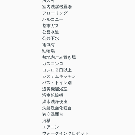
法人可
室内洗濯機置場
フローリング
バルコニー
都市ガス
公営水道
公共下水
電気有
駐輪場
敷地内ごみ置き場
ガスコンロ
コンロ２口以上
システムキッチン
バス・トイレ別
追焚機能浴室
浴室乾燥機
温水洗浄便座
洗髪洗面化粧台
独立洗面台
浴槽
エアコン
ウォークインクロゼット