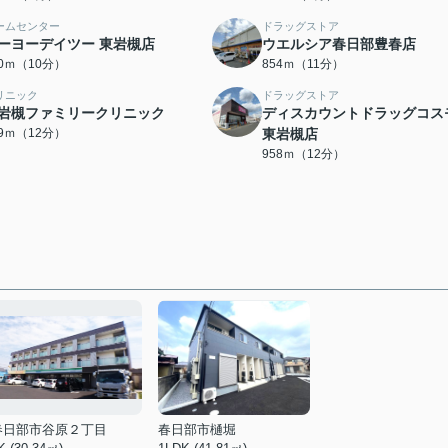
ームセンター
ドラッグストア
ーヨーデイツー 東岩槻店
ウエルシア春日部豊春店
50ｍ（10分）
854ｍ（11分）
リニック
ドラッグストア
岩槻ファミリークリニック
ディスカウントドラッグコス
19ｍ（12分）
東岩槻店
958ｍ（12分）
春日部市谷原２丁目
春日部市樋堀