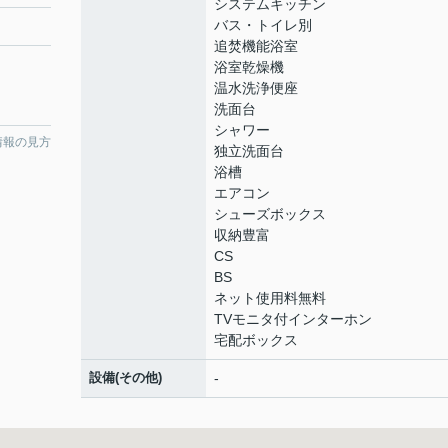
システムキッチン
バス・トイレ別
追焚機能浴室
浴室乾燥機
温水洗浄便座
洗面台
シャワー
情報の見方
独立洗面台
浴槽
エアコン
シューズボックス
収納豊富
CS
BS
ネット使用料無料
TVモニタ付インターホン
宅配ボックス
設備(その他)
-