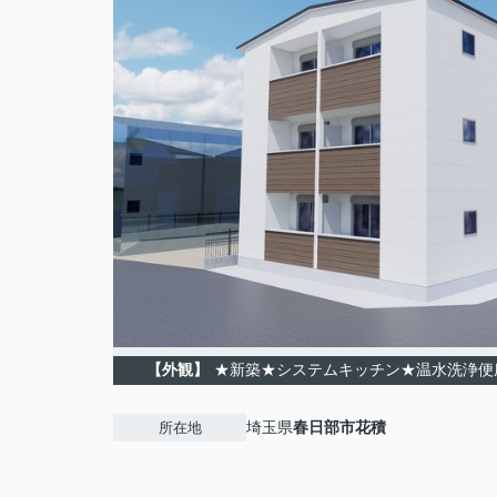
【外観】
★新築★システムキッチン★温水洗浄便
埼玉県
春日部市
花積
所在地