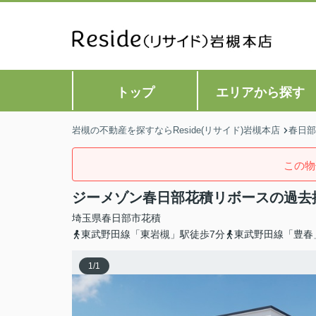
トップ
エリアから探す
岩槻の不動産を探すならReside(リサイド)岩槻本店
春日部
この物
ジーメゾン春日部花積リボースの過去
埼玉県
春日部市
花積
東武野田線「東岩槻」駅徒歩7分
東武野田線「豊春
1
/
1