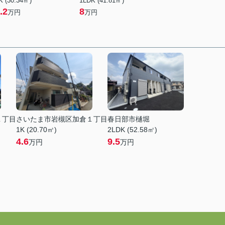
K (30.34㎡)
1LDK (41.81㎡)
.2
8
万円
万円
１丁目
さいたま市岩槻区加倉１丁目
春日部市樋堀
1K (20.70㎡)
2LDK (52.58㎡)
4.6
9.5
万円
万円