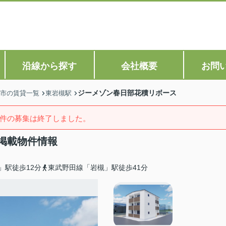
沿線から探す
会社概要
お問
ジーメゾン春日部花積リボース
市の賃貸一覧
東岩槻駅
件の募集は終了しました。
掲載物件情報
」駅徒歩12分
東武野田線「岩槻」駅徒歩41分