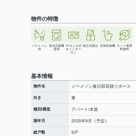
物件の特徴
バストイレ
室内洗濯機
TVモニタ付
独立洗面台
浴室乾燥機
ネット使用
別
置場
きインター
料無料
ホン
基本情報
物件名
ジーメゾン春日部花積リボース
向き
東
種別/構造
アパート/木造
築年月
2025年9月（予定）
総戸数
9戸