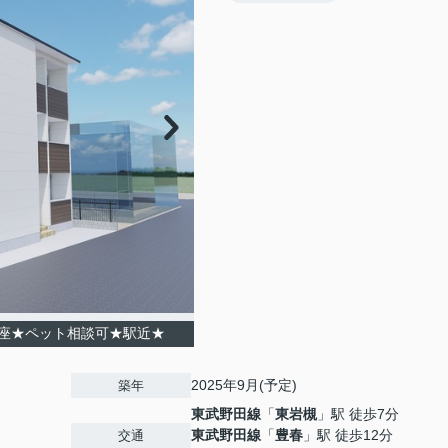
座★ペット相談可★駅近★
2025年9月(予定)
築年
東武野田線
「
東岩槻
」駅 徒歩7分
東武野田線
「
豊春
」駅 徒歩12分
交通