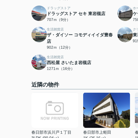
ドラッグストア
ホ
ドラッグストア セキ 東岩槻店
ケ
707ｍ（9分）
7
生活雑貨店
ク
ザ・ダイソー コモディイイダ豊春
東
店
9
902ｍ（12分）
生活雑貨店
西松屋 さいたま岩槻店
1271ｍ（16分）
近隣の物件
春日部市浜川戸１丁目
春日部市上蛭田