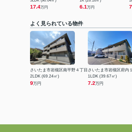
3LDK (90.04㎡)
1K (26.16㎡)
1
17.4
6.1
7
万円
万円
よく見られている物件
さいたま市岩槻区南平野４丁目
さいたま市岩槻区府内
2LDK (69.24㎡)
1LDK (39.67㎡)
9
7.2
万円
万円