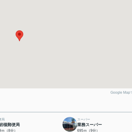
Google Ma
便局
スーパー
岩槻郵便局
業務スーパー
19ｍ（8分）
695ｍ（9分）