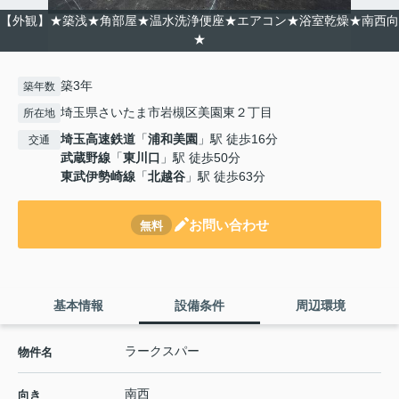
【外観】★築浅★角部屋★温水洗浄便座★エアコン★浴室乾燥★南西向
★
築3年
築年数
埼玉県さいたま市岩槻区美園東２丁目
所在地
埼玉高速鉄道
「
浦和美園
」駅 徒歩16分
交通
武蔵野線
「
東川口
」駅 徒歩50分
東武伊勢崎線
「
北越谷
」駅 徒歩63分
お問い合わせ
無料
基本情報
設備条件
周辺環境
ラークスパー
物件名
南西
向き