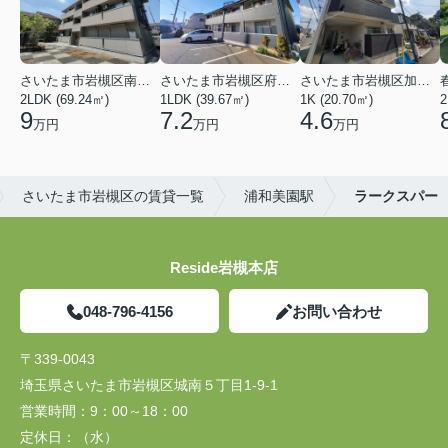
さいたま市岩槻区南平野４丁目
さいたま市岩槻区府内１丁目
さいたま市岩槻区加倉１丁目
2LDK (69.24㎡)
1LDK (39.67㎡)
1K (20.70㎡)
2
9
7.2
4.6
万円
万円
万円
さいたま市岩槻区の賃貸一覧
浦和美園駅
ラークスパー
Reside岩槻本店
048-796-4156
お問い合わせ
〒339-0043
埼玉県さいたま市岩槻区城南５丁目1-9-1
営業時間：
9：00～18：00
定休日：
（水）