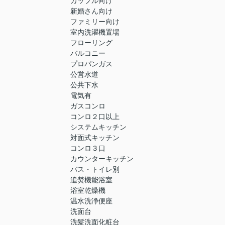
カップル向け
新婚さん向け
ファミリー向け
室内洗濯機置場
フローリング
バルコニー
プロパンガス
公営水道
公共下水
電気有
ガスコンロ
コンロ２口以上
システムキッチン
対面式キッチン
コンロ３口
カウンターキッチン
バス・トイレ別
追焚機能浴室
浴室乾燥機
温水洗浄便座
洗面台
洗髪洗面化粧台