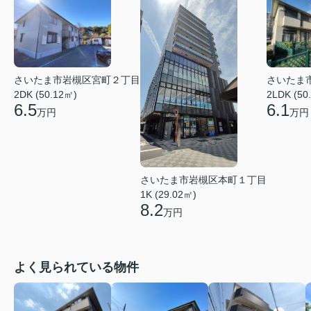
さいたま市岩槻区宮町２丁目
さいたま
2DK (50.12㎡)
2LDK (50
6.5
6.1
万円
万円
さいたま市岩槻区本町１丁目
1K (29.02㎡)
8.2
万円
よく見られている物件