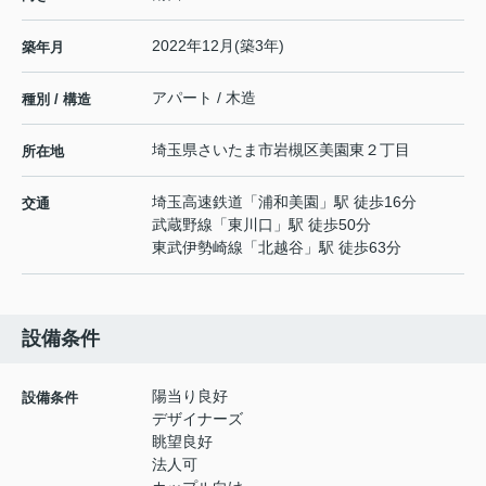
2022年12月(築3年)
築年月
アパート / 木造
種別 / 構造
埼玉県
さいたま市岩槻区
美園東
２丁目
所在地
埼玉高速鉄道
「
浦和美園
」駅 徒歩16分
交通
武蔵野線
「
東川口
」駅 徒歩50分
東武伊勢崎線
「
北越谷
」駅 徒歩63分
設備条件
陽当り良好
設備条件
デザイナーズ
眺望良好
法人可