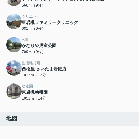
666ｍ（9分）
クリニック
東岩槻ファミリークリニック
681ｍ（9分）
公園
かなりや児童公園
709ｍ（9分）
生活雑貨店
西松屋 さいたま岩槻店
1017ｍ（13分）
幼稚園
東岩槻幼稚園
1052ｍ（14分）
地図