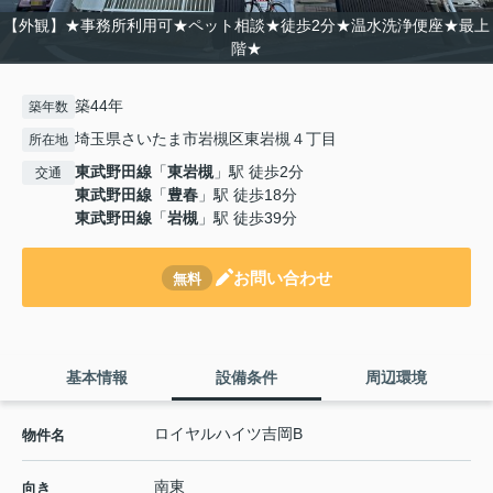
【外観】★事務所利用可★ペット相談★徒歩2分★温水洗浄便座★最上
階★
築44年
築年数
埼玉県さいたま市岩槻区東岩槻４丁目
所在地
東武野田線
「
東岩槻
」駅 徒歩2分
交通
東武野田線
「
豊春
」駅 徒歩18分
東武野田線
「
岩槻
」駅 徒歩39分
お問い合わせ
無料
基本情報
設備条件
周辺環境
ロイヤルハイツ吉岡B
物件名
南東
向き