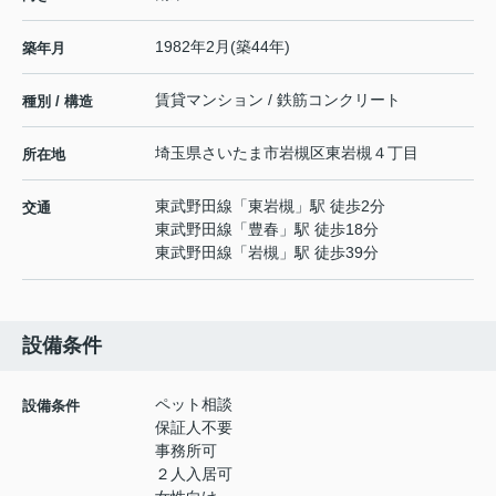
1982年2月(築44年)
築年月
賃貸マンション / 鉄筋コンクリート
種別 / 構造
埼玉県
さいたま市岩槻区
東岩槻
４丁目
所在地
東武野田線
「
東岩槻
」駅 徒歩2分
交通
東武野田線
「
豊春
」駅 徒歩18分
東武野田線
「
岩槻
」駅 徒歩39分
設備条件
ペット相談
設備条件
保証人不要
事務所可
２人入居可