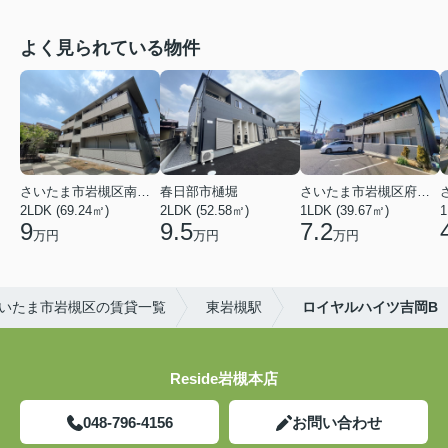
よく見られている物件
さいたま市岩槻区南平野４丁目
春日部市樋堀
さいたま市岩槻区府内１丁目
2LDK (69.24㎡)
2LDK (52.58㎡)
1LDK (39.67㎡)
1
9
9.5
7.2
万円
万円
万円
いたま市岩槻区の賃貸一覧
東岩槻駅
ロイヤルハイツ吉岡B
Reside岩槻本店
048-796-4156
お問い合わせ