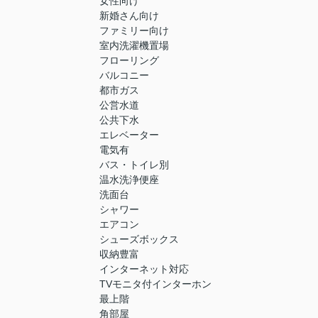
女性向け
新婚さん向け
ファミリー向け
室内洗濯機置場
フローリング
バルコニー
都市ガス
公営水道
公共下水
エレベーター
電気有
バス・トイレ別
温水洗浄便座
洗面台
シャワー
エアコン
シューズボックス
収納豊富
インターネット対応
TVモニタ付インターホン
最上階
角部屋