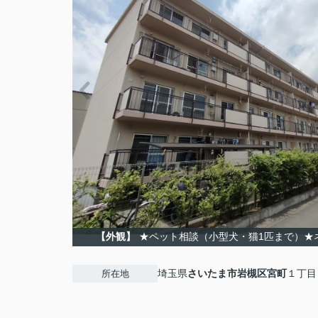
【外観】
★ペット相談（小型犬・猫1匹まで）★
埼玉県
さいたま市岩槻区
宮町
１丁目
所在地