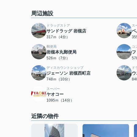
周辺施設
ドラッグストア
ス
サンドラッグ 岩槻店
ベ
317ｍ（4分）
3
郵便局
コ
岩槻本丸郵便局
フ
526ｍ（7分）
5
ディスカウントショップ
ド
ジェーソン 岩槻西町店
ウ
748ｍ（10分）
8
スーパー
ヤオコー
1095ｍ（14分）
近隣の物件