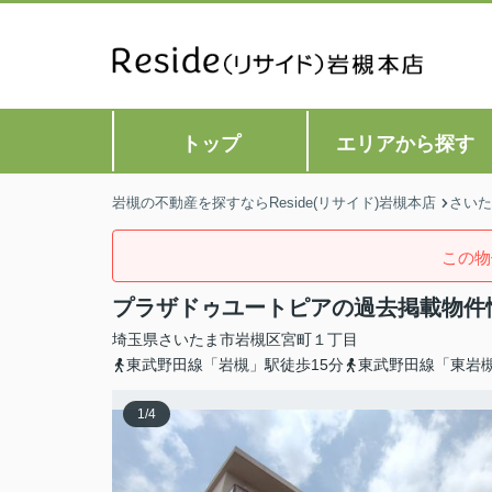
トップ
エリアから探す
岩槻の不動産を探すならReside(リサイド)岩槻本店
さいた
この物
プラザドゥユートピアの過去掲載物件
埼玉県
さいたま市岩槻区
宮町
１丁目
東武野田線「岩槻」駅徒歩15分
東武野田線「東岩槻
1
/
4