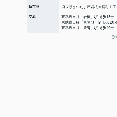
所在地
埼玉県
さいたま市岩槻区
宮町
１丁
交通
東武野田線
「
岩槻
」駅 徒歩15分
東武野田線
「
東岩槻
」駅 徒歩20
東武野田線
「
豊春
」駅 徒歩40分