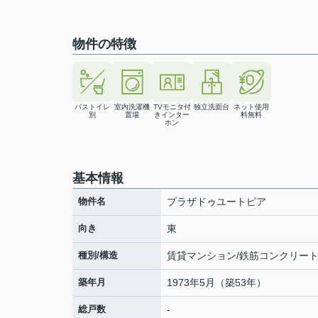
物件の特徴
バストイレ
室内洗濯機
TVモニタ付
独立洗面台
ネット使用
別
置場
きインター
料無料
ホン
基本情報
物件名
プラザドゥユートピア
向き
東
種別/構造
賃貸マンション/鉄筋コンクリー
築年月
1973年5月（築53年）
総戸数
-