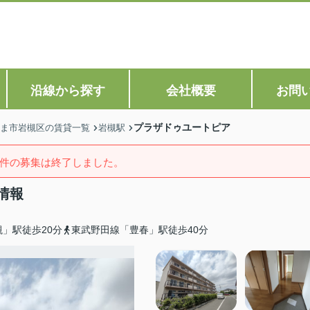
沿線から探す
会社概要
お問
プラザドゥユートピア
ま市岩槻区の賃貸一覧
岩槻駅
件の募集は終了しました。
情報
」駅徒歩20分
東武野田線「豊春」駅徒歩40分