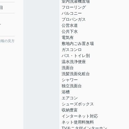
室内洗濯機置場
フローリング
目
バルコニー
プロパンガス
分
公営水道
公共下水
電気有
情報の見方
敷地内ごみ置き場
ガスコンロ
バス・トイレ別
温水洗浄便座
洗面台
洗髪洗面化粧台
シャワー
独立洗面台
浴槽
エアコン
シューズボックス
収納豊富
インターネット対応
ネット使用料無料
TVモニタ付インターホン