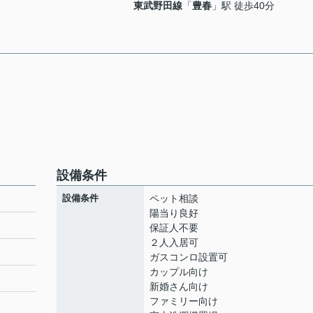
東武野田線
「
豊春
」駅 徒歩40分
設備条件
設備条件
ペット相談
陽当り良好
保証人不要
２人入居可
ト
ガスコンロ設置可
カップル向け
新婚さん向け
ファミリー向け