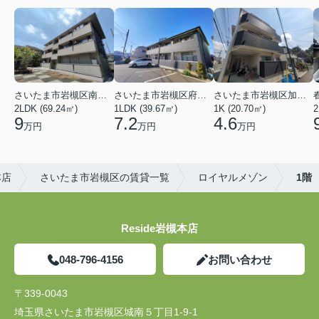
さいたま市岩槻区南平野４丁目
さいたま市岩槻区府内１丁目
さいたま市岩槻区加倉１丁目
2LDK (69.24㎡)
1LDK (39.67㎡)
1K (20.70㎡)
2
9
7.2
4.6
万円
万円
万円
本店
さいたま市岩槻区の賃貸一覧
ロイヤルメゾン
1階
Reside岩槻本店
048-796-4156
お問い合わせ
〒339-0043
埼玉県さいたま市岩槻区城南５丁目1-9-1