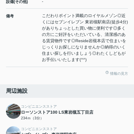
-
設備(その他)
こだわりポイント満載のロイヤルメゾン◎近
備考
くにはセブンイレブン 東岩槻駅南店(徒歩4分)
がありちょっとした買い物に便利です◎多く
の方にご好評をいただいている、清潔感のあ
る賃貸物件です◎Reside岩槻本店で住まいを
じっくりお探しになりませんか◎納得のいく
住まい探しを行いましょう◎わたくしどもが
お手伝いいたします(^^)
情報の見方
周辺施設
コンビニエンスストア
ローソンストア100 LS東岩槻五丁目店
234ｍ（3分）
コンビニエンスストア