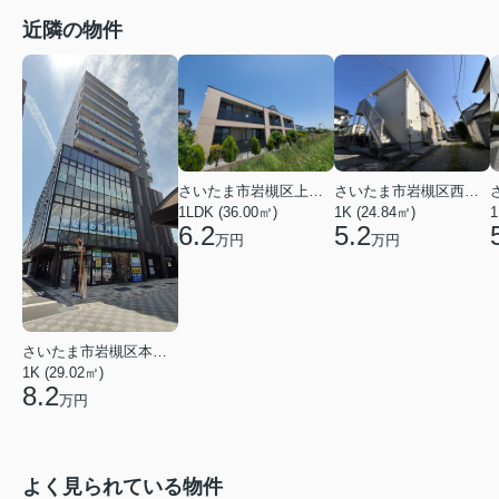
近隣の物件
さいたま市岩槻区上里１丁目
さいたま市岩槻区西町５丁目
1LDK (36.00㎡)
1K (24.84㎡)
1
6.2
5.2
万円
万円
さいたま市岩槻区本町１丁目
1K (29.02㎡)
8.2
万円
よく見られている物件