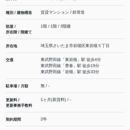
賃貸マンション / 鉄骨造
種別 / 建物構造
1階 / 1階 / 3階建
部屋 /
所在階 / 階建て
埼玉県
さいたま市岩槻区
東岩槻
５丁目
所在地
東武野田線
「
東岩槻
」駅 徒歩4分
交通
東武野田線
「
豊春
」駅 徒歩19分
東武野田線
「
岩槻
」駅 徒歩33分
無 / -
駐車場 / 月額
1ヶ月(新賃料) / -
更新料 /
更新事務手数料
2年
契約期間