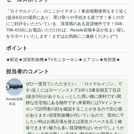
「ロイヤルメゾン」のここがイチオシ！東岩槻郵便局もすぐ近く
(徒歩6分)の場所にあり、受け取りや手続きも楽です！多くの方
にご好評をいただいている、清潔感のある賃貸物件です！048-
796-4156にお電話いただければ、Reside岩槻本店が住まい探し
をサポートいたします！まずはお気軽にご連絡ください(^^)
ポイント
★駅近★浴室乾燥機★TVモニターホン★エアコン★角部屋★
担当者のコメント
ぜひ一度見ていただきたい、「ロイヤルメゾン」で
す♪近くにはローソンストア100 LS東岩槻五丁目店
(徒歩3分)がありちょっとした買い物に便利です♪閑
Reside岩槻
静な住宅地にある物件です♪来客時にはTVインター
本店
ホンで訪問者の顔を確認することがきるので安心感
があります♪浴室乾燥機が付いているので、室内に干
したい時はお風呂場を使えば居住スペースを広く確
保できます♪魅力も多い賃貸物件はいかがでしょうか