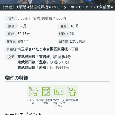
【外観】★駅近★浴室乾燥機★TVモニターホン★エアコン★角部屋★
5.5万円 管理/共益費 4,000円
賃料
0ヶ月
0ヶ月
敷金
礼金
30.15㎡
2K
面積
間取り
築37年
1階/3階建
築年数
所在階
埼玉県
さいたま市岩槻区
東岩槻
５丁目
所在地
東武野田線
「
東岩槻
」駅 徒歩4分
交通
東武野田線
「
豊春
」駅 徒歩19分
東武野田線
「
岩槻
」駅 徒歩33分
物件の特徴
バストイレ
室内洗濯機
TVモニタ
浴室乾燥機
別
置場
付きインタ
ーホン
セールスポイント